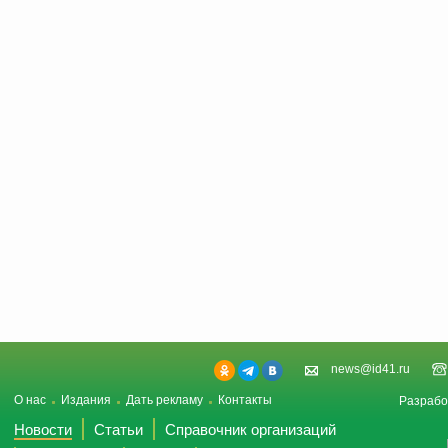
news@id41.ru
О нас
Издания
Дать рекламу
Контакты
Разрабо
Новости
Статьи
Справочник организаций