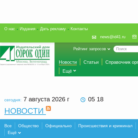
О нас
Издания
Дать рекламу
Контакты
news@id41.ru
Рейтинг запросов
Новости
Статьи
Справочник ор
Ещё
7 августа 2026
г
05 18
сегодня:
НОВОСТИ
Все
Общество
Официально
Происшествия и криминал
Ещё