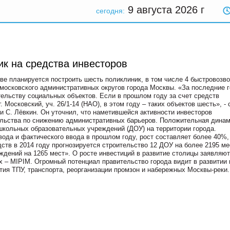
9 августа 2026
г
сегодня:
ик на средства инвесторов
кве планируется построить шесть поликлиник, в том числе 4 быстровозв
омосковского административных округов города Москвы. «За последние 
тельству социальных объектов. Если в прошлом году за счет средств
 Московский, уч. 26/1-14 (НАО), в этом году – таких объектов шесть», - 
 С. Лёвкин. Он уточнил, что наметившейся активности инвесторов
ительства по снижению административных барьеров. Положительная дина
ошкольных образовательных учреждений (ДОУ) на территории города.
вода и фактического ввода в прошлом году, рост составляет более 40%, 
ств в 2014 году прогнозируется строительство 12 ДОУ на более 2195 мес
еждений на 1265 мест». О росте инвестиций в развитие столицы заявляют
х – MIPIM. Огромный потенциал правительство города видит в развитии
ития ТПУ, транспорта, реорганизации промзон и набережных Москвы-реки.