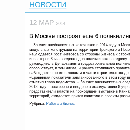
НОВОСТИ
12 МАР
2014
В Москве построят еще 6 поликилин
За счет внебюджетных источников в 2014 году в Мос
модульных конструкции на территории Троицкого и Нов
наблюдается рост интереса со стороны бизнеса к строи
инвесторов была введена одна поликлиника по адресу: г.
руководитель Департамента градостроительной политики
способствует, в том числе, и работа столичного прав
наблюдается по его словам и в части строительства д
«Сравнивая показатели запланированного в этом году в
отметил глава ведомства. – За счет внебюджетных сред
2013 году – построено и введено в эксплуатацию 8 учр
представители власти на проходящей выставке в Канна
территорий, ожидается приток капитала в проекты разв
Рубрика:
Работа и бизнес