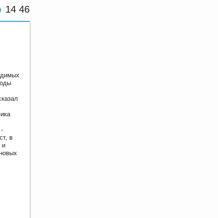
14 46
одимых
годы
сказал
мика
-
т, в
 и
 новых