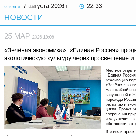
7 августа 2026
г
22 33
сегодня:
НОВОСТИ
25 МАР
2026 19:08
«Зелёная экономика»: «Единая Россия» прод
экологическую культуру через просвещение и 
Местное отделе
«Единая Россия
реализацию пар
«Зелёная эконо
масштабной ини
запущенной в 2
перехода Росси
развитию и экон
цикла. Проект р
сохранения при
и улучшения эк
обстановки в ст
В рамках проек