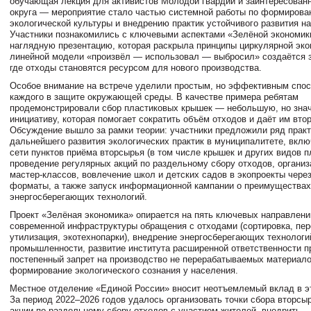
обучающая лекция для активистов Молодой гвардии и заинтересован
округа — мероприятие стало частью системной работы по формиров
экологической культуры и внедрению практик устойчивого развития н
Участники познакомились с ключевыми аспектами «Зелёной экономик
наглядную презентацию, которая раскрыла принципы циркулярной эко
линейной модели «произвёл — использовал — выбросил» создаётся з
где отходы становятся ресурсом для нового производства.
Особое внимание на встрече уделили простым, но эффективным спос
каждого в защите окружающей среды. В качестве примера ребятам
продемонстрировали сбор пластиковых крышек — небольшую, но зна
инициативу, которая помогает сократить объём отходов и даёт им вто
Обсуждение вышло за рамки теории: участники предложили ряд прак
дальнейшего развития экологических практик в муниципалитете, вкл
сети пунктов приёма вторсырья (в том числе крышек и других видов п
проведение регулярных акций по раздельному сбору отходов, органи
мастер‑классов, вовлечение школ и детских садов в экопроекты чере
форматы, а также запуск информационной кампании о преимуществах
энергосберегающих технологий.
Проект «Зелёная экономика» опирается на пять ключевых направлени
современной инфраструктуры обращения с отходами (сортировка, пер
утилизация, экотехнопарки), внедрение энергосберегающих технологи
промышленности, развитие института расширенной ответственности п
постепенный запрет на производство не перерабатываемых материало
формирование экологического сознания у населения.
Местное отделение «Единой России» вносит неотъемлемый вклад в э
За период 2022–2026 годов удалось организовать точки сбора вторсы
акции по раздельному сбору отходов с участием жителей, внедрить