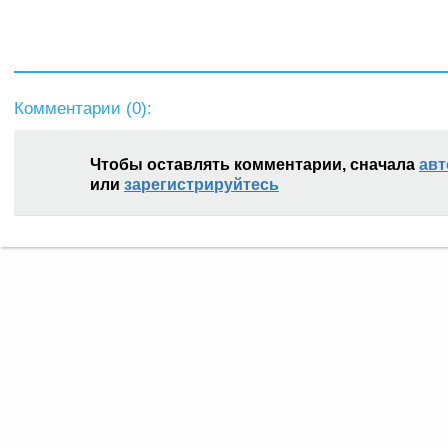
Комментарии (
0
):
Чтобы оставлять комментарии, сначала
авт
или
зарегистрируйтесь