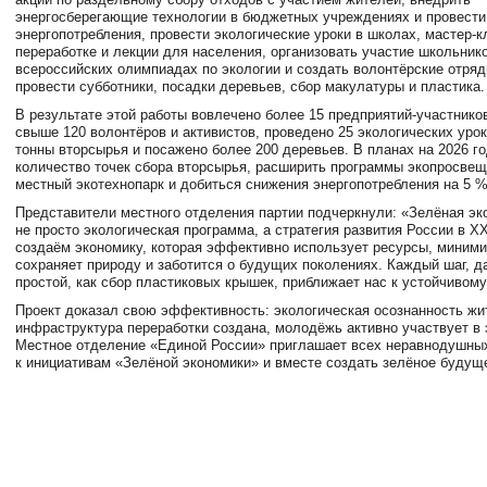
энергосберегающие технологии в бюджетных учреждениях и провести
энергопотребления, провести экологические уроки в школах, мастер‑к
переработке и лекции для населения, организовать участие школьник
всероссийских олимпиадах по экологии и создать волонтёрские отряд
провести субботники, посадки деревьев, сбор макулатуры и пластика.
В результате этой работы вовлечено более 15 предприятий‑участник
свыше 120 волонтёров и активистов, проведено 25 экологических урок
тонны вторсырья и посажено более 200 деревьев. В планах на 2026 г
количество точек сбора вторсырья, расширить программы экопросвещ
местный экотехнопарк и добиться снижения энергопотребления на 5 %
Представители местного отделения партии подчеркнули: «Зелёная эк
не просто экологическая программа, а стратегия развития России в X
создаём экономику, которая эффективно использует ресурсы, миними
сохраняет природу и заботится о будущих поколениях. Каждый шаг, д
простой, как сбор пластиковых крышек, приближает нас к устойчивом
Проект доказал свою эффективность: экологическая осознанность жи
инфраструктура переработки создана, молодёжь активно участвует в
Местное отделение «Единой России» приглашает всех неравнодушны
к инициативам «Зелёной экономики» и вместе создать зелёное будущ