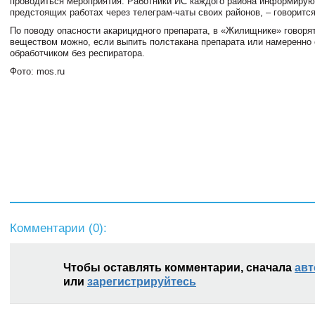
проводиться мероприятия. Работники ИС каждого района информирую
предстоящих работах через телеграм-чаты своих районов, – говоритс
По поводу опасности акарицидного препарата, в «Жилищнике» говорят
веществом можно, если выпить полстакана препарата или намеренно 
обработчиком без респиратора.
Фото: mos.ru
Комментарии (
0
):
Чтобы оставлять комментарии, сначала
авт
или
зарегистрируйтесь