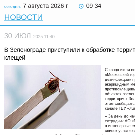
7 августа 2026
г
09 34
сегодня:
НОВОСТИ
30 ИЮЛ
2025 11:40
В Зеленограде приступили к обработке терри
клещей
С конца июля с
«Московский го
дезинфекции» п
акарицидным ме
противоклещевы
объектах озеле
территориях Зе
этом сообщаетс
канале ГБУ «Ж
– За день до на
сотрудник АО «
в инженерные с
список участков