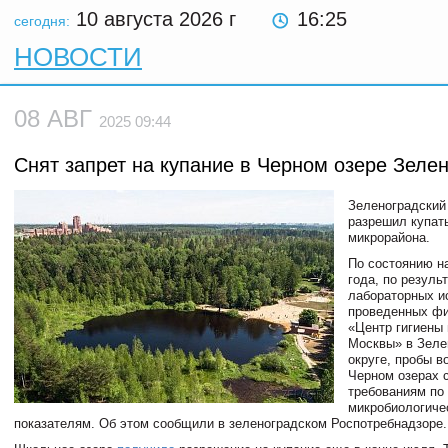
10 августа 2026
г
16:25
сегодня:
НОВОСТИ
08 АВГ
2025 09:44
Снят запрет на купание в Черном озере Зеле
Зеленоградский
разрешил купат
микрорайона.
По состоянию на
года, по резуль
лабораторных и
проведенных ф
«Центр гигиены
Москвы» в Зеле
округе, пробы 
Черном озерах 
требованиям по
микробиологиче
показателям. Об этом сообщили в зеленоградском Роспотребнадзоре.