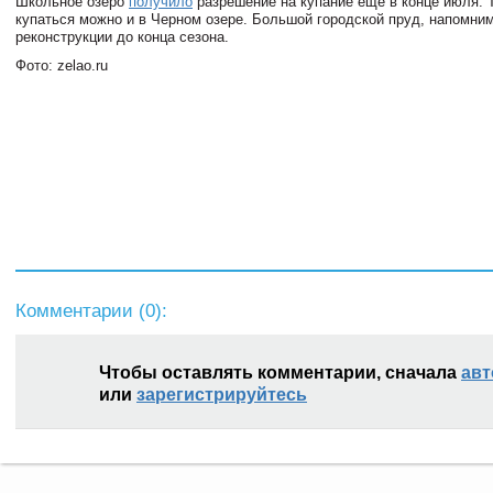
Школьное озеро
получило
разрешение на купание еще в конце июля. 
купаться можно и в Черном озере. Большой городской пруд, напомним
реконструкции до конца сезона.
Фото: zelao.ru
Комментарии (
0
):
Чтобы оставлять комментарии, сначала
авт
или
зарегистрируйтесь