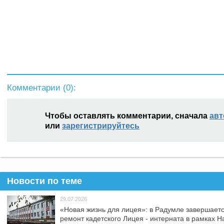
Комментарии (
0
):
Чтобы оставлять комментарии, сначала
авт
или
зарегистрируйтесь
Новости по теме
29.07.2026
«Новая жизнь для лицея»: в Радумле завершает
ремонт кадетского Лицея - интерната в рамках 