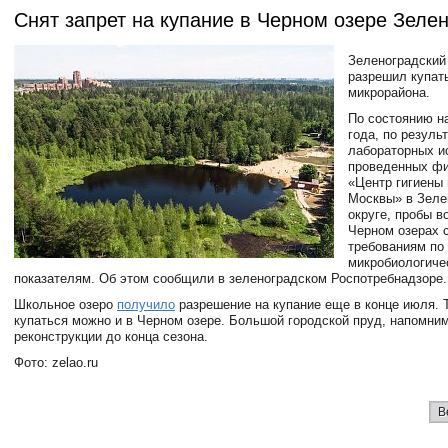
Снят запрет на купание в Черном озере Зеле
Зеленоградский
разрешил купат
микрорайона.
По состоянию на
года, по резуль
лабораторных и
проведенных ф
«Центр гигиены
Москвы» в Зеле
округе, пробы 
Черном озерах 
требованиям по
микробиологиче
показателям. Об этом сообщили в зеленоградском Роспотребнадзоре.
Школьное озеро
получило
разрешение на купание еще в конце июля. 
купаться можно и в Черном озере. Большой городской пруд, напомним
реконструкции до конца сезона.
Фото: zelao.ru
В