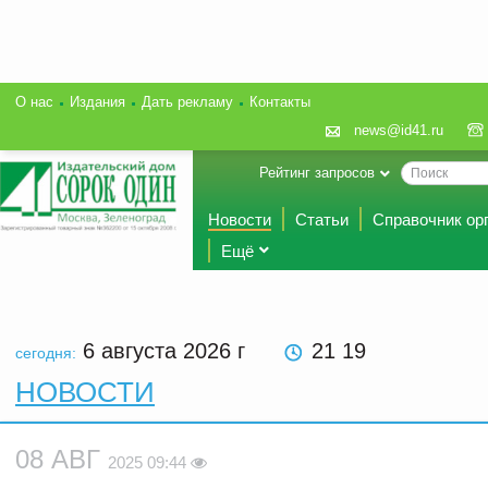
О нас
Издания
Дать рекламу
Контакты
news@id41.ru
Рейтинг запросов
Новости
Статьи
Справочник ор
Ещё
6 августа 2026
г
21 19
сегодня:
НОВОСТИ
08 АВГ
2025 09:44