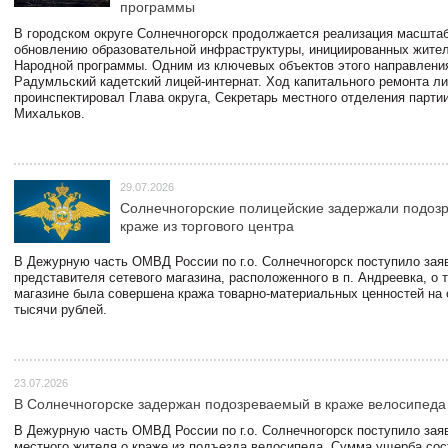
программы
В городском округе Солнечногорск продолжается реализация масштаб
обновлению образовательной инфраструктуры, инициированных жите
Народной программы. Одним из ключевых объектов этого направлени
Радумльский кадетский лицей-интернат. Ход капитального ремонта л
проинспектировал Глава округа, Секретарь местного отделения парти
Михальков.
29.07.2026
Солнечногорские полицейские задержали подоз
краже из торгового центра
В Дежурную часть ОМВД России по г.о. Солнечногорск поступило зая
представителя сетевого магазина, расположенного в п. Андреевка, о т
магазине была совершена кража товарно-материальных ценностей на
тысячи рублей.
23.07.2026
В Солнечногорске задержан подозреваемый в краже велосипеда
В Дежурную часть ОМВД России по г.о. Солнечногорск поступило зая
местного жителя о краже из подъезда велосипеда. Сумма ущерба сос