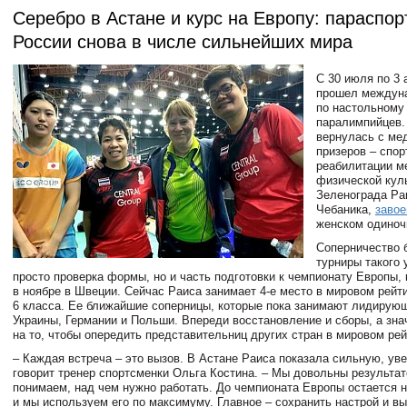
Серебро в Астане и курс на Европу: параспор
России снова в числе сильнейших мира
С 30 июля по 3 
прошел междун
по настольному
паралимпийцев.
вернулась с ме
призеров – спо
реабилитации м
физической кул
Зеленограда Ра
Чебаника,
заво
женском одиноч
Соперничество 
турниры такого 
просто проверка формы, но и часть подготовки к чемпионату Европы,
в ноябре в Швеции. Сейчас Раиса занимает 4-е место в мировом рейт
6 класса. Ее ближайшие соперницы, которые пока занимают лидирующ
Украины, Германии и Польши. Впереди восстановление и сборы, а зна
на то, чтобы опередить представительниц других стран в мировом рей
– Каждая встреча – это вызов. В Астане Раиса показала сильную, уве
говорит тренер спортсменки Ольга Костина. – Мы довольны результат
понимаем, над чем нужно работать. До чемпионата Европы остается 
и мы используем его по максимуму. Главное – сохранить настрой и вы