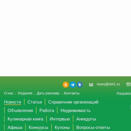
news@id41.ru
О нас
Издания
Дать рекламу
Контакты
Разрабо
Новости
Статьи
Справочник организаций
Объявления
Работа
Недвижимость
Кулинарная книга
Интервью
Анекдоты
Афиша
Конкурсы
Купоны
Вопросы-ответы