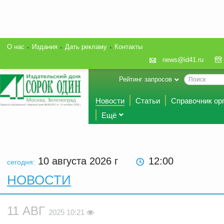
О нас
Издания
Дать рекламу
Контакты
news@id41.ru
Рейтинг запросов
Новости
Статьи
Справочник ор
Ещё
10 августа 2026
г
12:00
сегодня:
НОВОСТИ
11 АВГ
2025 10:21