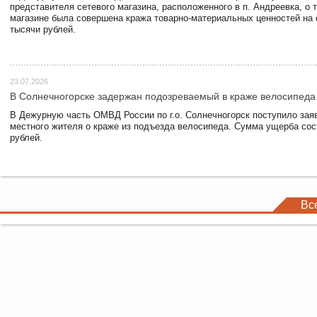
представителя сетевого магазина, расположенного в п. Андреевка, о т
магазине была совершена кража товарно-материальных ценностей на
тысячи рублей.
23.07.2026
В Солнечногорске задержан подозреваемый в краже велосипеда
В Дежурную часть ОМВД России по г.о. Солнечногорск поступило зая
местного жителя о краже из подъезда велосипеда. Сумма ущерба сос
рублей.
Вс