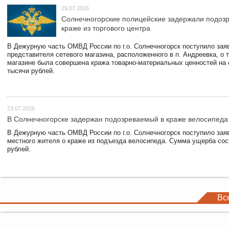
29.07.2026
Солнечногорские полицейские задержали подоз
краже из торгового центра
В Дежурную часть ОМВД России по г.о. Солнечногорск поступило зая
представителя сетевого магазина, расположенного в п. Андреевка, о т
магазине была совершена кража товарно-материальных ценностей на
тысячи рублей.
23.07.2026
В Солнечногорске задержан подозреваемый в краже велосипеда
В Дежурную часть ОМВД России по г.о. Солнечногорск поступило зая
местного жителя о краже из подъезда велосипеда. Сумма ущерба сос
рублей.
Вс