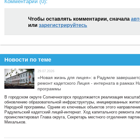
Комментарии (
0
):
Чтобы оставлять комментарии, сначала
авт
или
зарегистрируйтесь
Новости по теме
29.07.2026
«Новая жизнь для лицея»: в Радумле завершает
ремонт кадетского Лицея - интерната в рамках 
программы
В городском округе Солнечногорск продолжается реализация масштаб
обновлению образовательной инфраструктуры, инициированных жите
Народной программы. Одним из ключевых объектов этого направлени
Радумльский кадетский лицей-интернат. Ход капитального ремонта л
проинспектировал Глава округа, Секретарь местного отделения парти
Михальков.