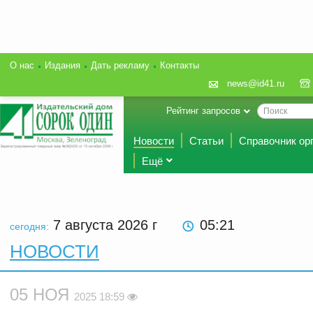
О нас
Издания
Дать рекламу
Контакты
news@id41.ru
Рейтинг запросов
Новости
Статьи
Справочник ор
Ещё
7 августа 2026
г
05 21
сегодня:
НОВОСТИ
05 НОЯ
2025 18:59