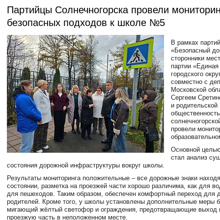
Партийцы Солнечногорска провели мониторин
безопасных подходов к школе №5
В рамках партий
«Безопасный до
сторонники мес
партии «Единая
городского окру
совместно с де
Московской обл
Сергеем Сретин
и родительской
общественност
солнечногорск
провели монито
образовательно
Основной целью
стал анализ су
состояния дорожной инфраструктуры вокруг школы.
Результаты мониторинга положительные – все дорожные знаки находя
состоянии, разметка на проезжей части хорошо различима, как для во
для пешеходов. Таким образом, обеспечен комфортный переход для д
родителей. Кроме того, у школы установлены дополнительные меры б
мигающий жёлтый светофор и ограждения, предотвращающие выход 
проезжую часть в неположенном месте.