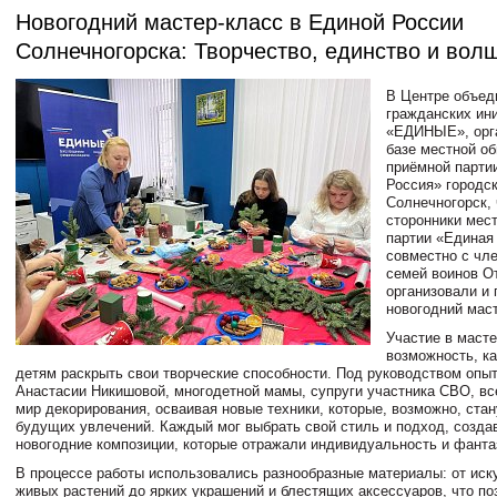
Новогодний мастер-класс в Единой России
Солнечногорска: Творчество, единство и вол
В Центре объед
гражданских ин
«ЕДИНЫЕ», орг
базе местной о
приёмной парти
Россия» городск
Солнечногорск,
сторонники мес
партии «Единая
совместно с чл
семей воинов О
организовали и
новогодний маст
Участие в маст
возможность, ка
детям раскрыть свои творческие способности. Под руководством опы
Анастасии Никишовой, многодетной мамы, супруги участника СВО, вс
мир декорирования, осваивая новые техники, которые, возможно, ста
будущих увлечений. Каждый мог выбрать свой стиль и подход, созда
новогодние композиции, которые отражали индивидуальность и фанта
В процессе работы использовались разнообразные материалы: от иск
живых растений до ярких украшений и блестящих аксессуаров, что п