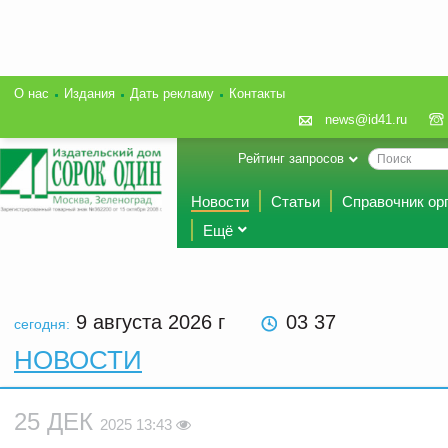
О нас
Издания
Дать рекламу
Контакты
news@id41.ru
Рейтинг запросов
Новости
Статьи
Справочник ор
Ещё
9 августа 2026
г
03 37
сегодня:
НОВОСТИ
25 ДЕК
2025 13:43