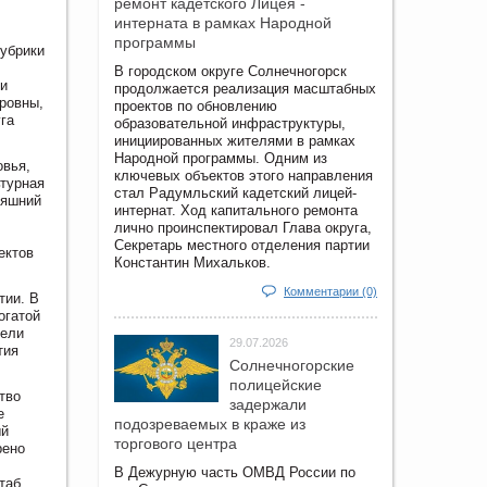
ремонт кадетского Лицея -
интерната в рамках Народной
программы
рубрики
В городском округе Солнечногорск
 и
продолжается реализация масштабных
ровны,
проектов по обновлению
га
образовательной инфраструктуры,
инициированных жителями в рамках
Народной программы. Одним из
овья,
ключевых объектов этого направления
турная
стал Радумльский кадетский лицей-
няшний
интернат. Ход капитального ремонта
лично проинспектировал Глава округа,
Секретарь местного отделения партии
ектов
Константин Михальков.
Комментарии (0)
тии. В
огатой
вели
29.07.2026
тия
Солнечногорские
полицейские
тво
задержали
е
подозреваемых в краже из
ый
торгового центра
рено
В Дежурную часть ОМВД России по
таб