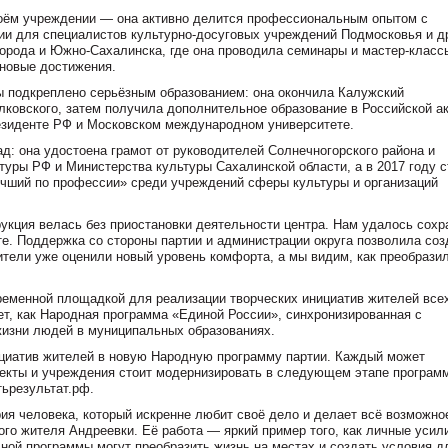
воём учреждении — она активно делится профессиональным опытом с
ии для специалистов культурно‑досуговых учреждений Подмосковья и д
орода и Южно‑Сахалинска, где она проводила семинары и мастер‑класс
 новые достижения.
 подкреплено серьёзным образованием: она окончила Калужский
олковского, затем получила дополнительное образование в Российской а
резиденте РФ и Московском международном университете.
: она удостоена грамот от руководителей Солнечногорского района и
туры РФ и Министерства культуры Сахалинской области, а в 2017 году 
учший по профессии» среди учреждений сферы культуры и организаций
укция велась без приостановки деятельности центра. Нам удалось сохр
е. Поддержка со стороны партии и администрации округа позволила соз
ители уже оценили новый уровень комфорта, а мы видим, как преобрази
ременной площадкой для реализации творческих инициатив жителей все
ет, как Народная программа «Единой России», синхронизированная с
жизни людей в муниципальных образованиях.
ициатив жителей в новую Народную программу партии. Каждый может
бъекты и учреждения стоит модернизировать в следующем этапе програ
ьрезультат.рф.
я человека, который искренне любит своё дело и делает всё возможно
ого жителя Андреевки. Её работа — яркий пример того, как личные усил
ной программы могут преобразить жизнь на местах и создать условия д