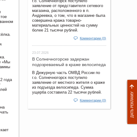
г.о. Солнечногорск поступило
заявление от представителя сетевого
магазина, расположенного в п.
и
Андреевка, о том, что в магазине была
стое
совершена кража товарно-
ованном
материальных ценностей на сумму
более 21 тысячи рублей.
сёлка.
Комментарии (0)
я
23.07.2026
ка.
В Солнечногорске задержан
е «Мы
подозреваемый в краже велосипеда
раммы
В Дежурную часть ОМВД России по
г.о. Солнечногорск поступило
2 года
заявление от местного жителя о краже
т
из подъезда велосипеда. Сумма
елей
ущерба составила 22 тысячи рублей.
Комментарии (0)
она
учать
скает