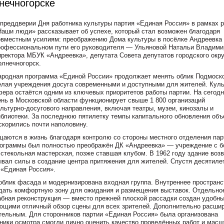
нечногорске
 преддверии Дня работника культуры партия «Единая Россия» в рамках 
Наши люди» рассказывает об успехе, который стал возможен благодаря
овместным усилиям: преображению Дома культуры в посёлке Андреевка
рофессиональном пути его руководителя — Ульяновой Натальи Владими
иректора МБУК «Андреевка», депутата Совета депутатов городского окру
олнечногорск.
ародная программа «Единой России» продолжает менять облик Подмоск
елая учреждения досуга современными и доступными для жителей. Куль
фера остаётся одним из ключевых приоритетов работы партии. На сегод
ень в Московской области функционирует свыше 1 800 организаций
ультурно‑досугового направления, включая театры, музеи, кинозалы и
иблиотеки. За последнюю пятилетку темпы капитального обновления объ
скорились почти наполовину.
щаются в жизнь благодаря контролю со стороны местного отделения пар
рограммы был полностью преображён ДК «Андреевка» — учреждение с б
стекольная мастерская, позже ставшая клубом. В 1962 году здание воз
ывал силы в создание центра притяжения для жителей. Спустя десятиле
 «Единая Россия».
облик фасада и модернизирована входная группа. Внутреннее пространс
здать комфортную зону для ожидания и размещения выставок. Отдельно
абная реконструкция — вместо прежней плоской рассадки создан удобн
щими отличный обзор сцены для всех зрителей. Дополнительно расши
тельным. Для сторонников партии «Единая Россия» была организована
ники осмотра смогли лично оценить качество проведённых работ и масш