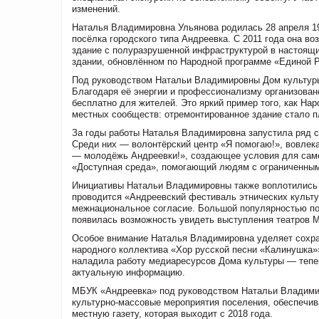
изменений.
Наталья Владимировна Ульянова родилась 28 апреля 19
посёлка городского типа Андреевка. С 2011 года она в
здание с полуразрушенной инфраструктурой в настоящи
здании, обновлённом по Народной программе «Единой Р
Под руководством Натальи Владимировны Дом культуры 
Благодаря её энергии и профессионализму организовано
бесплатно для жителей. Это яркий пример того, как На
местных сообществ: отремонтированное здание стало 
За годы работы Наталья Владимировна запустила ряд с
Среди них — волонтёрский центр «Я помогаю!», вовле
— молодёжь Андреевки!», создающее условия для самор
«Доступная среда», помогающий людям с ограниченным
Инициативы Натальи Владимировны также воплотились в
проводится «Андреевский фестиваль этнических культу
межнациональное согласие. Большой популярностью по
появилась возможность увидеть выступления театров М
Особое внимание Наталья Владимировна уделяет сохра
народного коллектива «Хор русской песни «Калинушка»»
наладила работу медиаресурсов Дома культуры — тепер
актуальную информацию.
МБУК «Андреевка» под руководством Натальи Владимир
культурно‑массовые мероприятия поселения, обеспечив
местную газету, которая выходит с 2018 года.