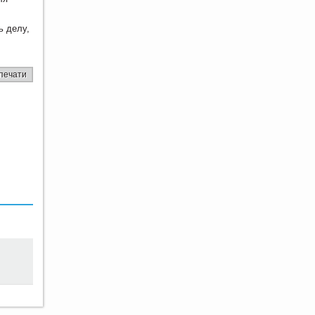
ь делу,
печати