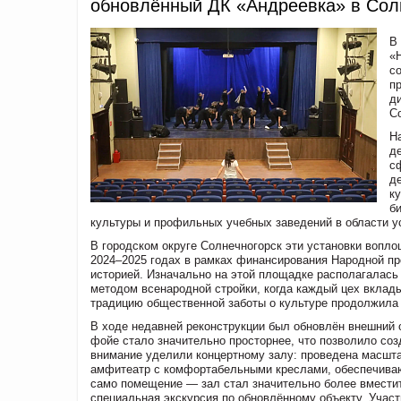
обновлённый ДК «Андреевка» в Сол
В
«
с
п
д
С
Н
д
с
д
к
б
культуры и профильных учебных заведений в области у
В городском округе Солнечногорск эти установки вопло
2024–2025 годах в рамках финансирования Народной п
историей. Изначально на этой площадке располагалась 
методом всенародной стройки, когда каждый цех вклад
традицию общественной заботы о культуре продолжила
В ходе недавней реконструкции был обновлён внешний 
фойе стало значительно просторнее, что позволило со
внимание уделили концертному залу: проведена масшт
амфитеатр с комфортабельными креслами, обеспечиваю
само помещение — зал стал значительно более вмести
специальная экскурсия по обновлённому объекту. Участ