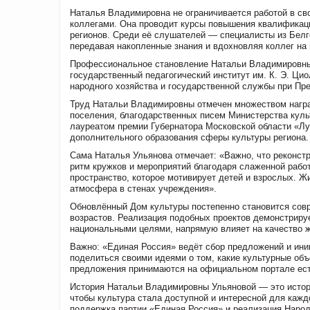
Наталья Владимировна не ограничивается работой в с
коллегами. Она проводит курсы повышения квалификац
регионов. Среди её слушателей — специалисты из Белг
передавая накопленные знания и вдохновляя коллег на
Профессиональное становление Натальи Владимировны
государственный педагогический институт им. К. Э. Ци
народного хозяйства и государственной службы при П
Труд Натальи Владимировны отмечен множеством наград
поселения, благодарственных писем Министерства куль
лауреатом премии Губернатора Московской области «Л
дополнительного образования сферы культуры региона.
Сама Наталья Ульянова отмечает: «Важно, что реконстр
ритм кружков и мероприятий благодаря слаженной работ
пространство, которое мотивирует детей и взрослых. Ж
атмосфера в стенах учреждения».
Обновлённый Дом культуры постепенно становится сов
возрастов. Реализация подобных проектов демонстриру
национальными целями, напрямую влияет на качество 
Важно: «Единая Россия» ведёт сбор предложений и ин
поделиться своими идеями о том, какие культурные о
предложения принимаются на официальном портале ест
История Натальи Владимировны Ульяновой — это истори
чтобы культура стала доступной и интересной для кажд
поддержка партии «Единая Россия» и реализация Народ