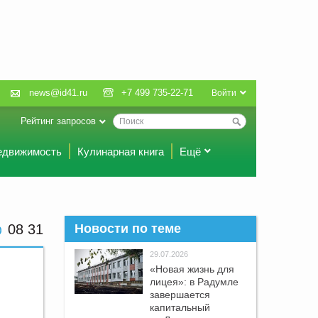
news@id41.ru
+7 499 735-22-71
Войти
Рейтинг запросов
едвижимость
Кулинарная книга
Ещё
08 31
Новости по теме
29.07.2026
«Новая жизнь для
лицея»: в Радумле
завершается
капитальный