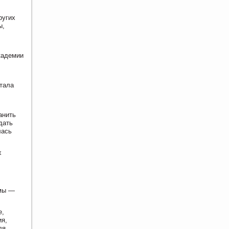
ругих
ы,
кадемии
стала
анить
дать
лась
х
ммы —
е,
ия,
ля