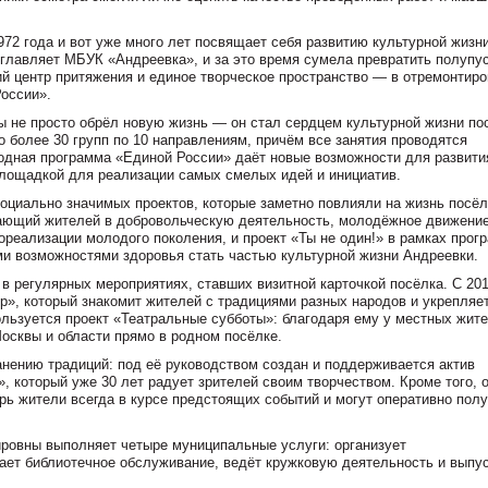
72 года и вот уже много лет посвящает себя развитию культурной жизн
озглавляет МБУК «Андреевка», и за это время сумела превратить полупу
й центр притяжения и единое творческое пространство — в отремонтир
оссии».
не просто обрёл новую жизнь — он стал сердцем культурной жизни по
 более 30 групп по 10 направлениям, причём все занятия проводятся
родная программа «Единой России» даёт новые возможности для развити
площадкой для реализации самых смелых идей и инициатив.
оциально значимых проектов, которые заметно повлияли на жизнь посёл
кающий жителей в добровольческую деятельность, молодёжное движени
еализации молодого поколения, и проект «Ты не один!» в рамках прог
и возможностями здоровья стать частью культурной жизни Андреевки.
 регулярных мероприятиях, ставших визитной карточкой посёлка. С 201
р», который знакомит жителей с традициями разных народов и укрепляе
льзуется проект «Театральные субботы»: благодаря ему у местных жит
осквы и области прямо в родном посёлке.
нению традиций: под её руководством создан и поддерживается актив
, который уже 30 лет радует зрителей своим творчеством. Кроме того, 
ь жители всегда в курсе предстоящих событий и могут оперативно пол
овны выполняет четыре муниципальные услуги: организует
ает библиотечное обслуживание, ведёт кружковую деятельность и выпу