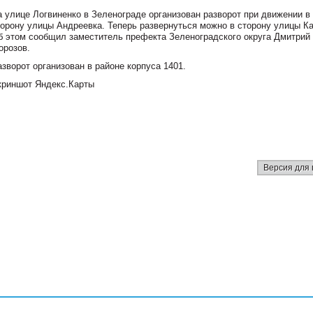
а улице Логвиненко в Зеленограде организован разворот при движении в
торону улицы Андреевка. Теперь развернуться можно в сторону улицы К
б этом сообщил заместитель префекта Зеленоградского округа Дмитрий
орозов.
зворот организован в районе корпуса 1401.
криншот Яндекс.Карты
Версия для 