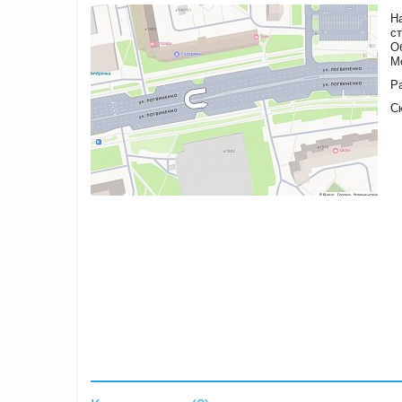
Н
с
О
М
Ра
С