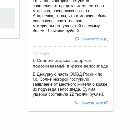
г.о. Солнечногорск поступило
заявление от представителя сетевого
магазина, расположенного в п.
Андреевка, о том, что в магазине была
совершена кража товарно-
материальных ценностей на сумму
более 21 тысячи рублей.
Комментарии (0)
23.07.2026
В Солнечногорске задержан
подозреваемый в краже велосипеда
В Дежурную часть ОМВД России по
г.о. Солнечногорск поступило
заявление от местного жителя о краже
из подъезда велосипеда. Сумма
ущерба составила 22 тысячи рублей.
Комментарии (0)