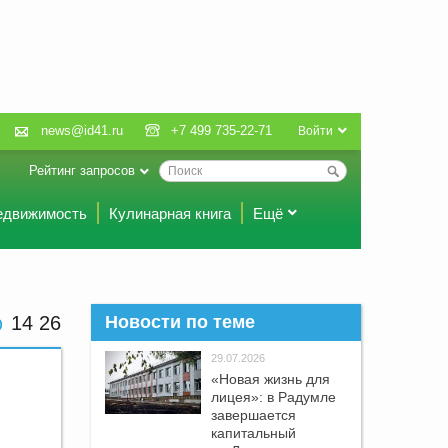
news@id41.ru
+7 499 735-22-71
Войти
Рейтинг запросов
едвижимость
Кулинарная книга
Ещё
14 26
Новости по теме
29.07.2026
«Новая жизнь для
лицея»: в Радумле
завершается
капитальный