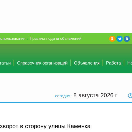
использования
Правила подачи объявлений
татьи
Справочник организаций
Объявления
Работа
Н
8 августа 2026
г
сегодня:
азворот в сторону улицы Каменка