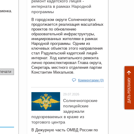
ремонт кадетского Лицея -
интерната в рамках Народной
аменка.
программы
В городском округе Солнечногорск
продолжается реализация масштабных
проектов по обновлению
образовательной инфраструктуры,
инициированных жителями в рамках
Народной программы. Одним из
ключевых объектов этого направления
стал Радумльский кадетский лицей-
интернат. Ход капитального ремонта
лично проинспектировал Глава округа,
Секретарь местного отделения партии
печати
Константин Михальков.
Комментарии (0)
29.07.2026
Солнечногорские
полицейские
задержали
подозреваемых в краже из
торгового центра
В Дежурную часть ОМВД России по