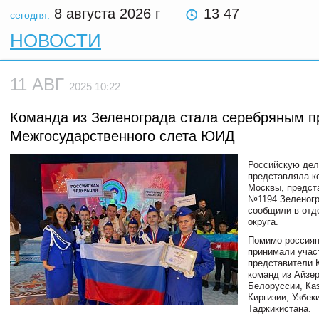
8 августа 2026
г
13 47
сегодня:
НОВОСТИ
11 АВГ
2025 10:22
Команда из Зеленограда стала серебряным п
Межгосударственного слета ЮИД
Российскую де
представляла 
Москвы, предст
№1194 Зеленогр
сообщили в от
округа.
Помимо россиян
принимали учас
представители
команд из Айзе
Белоруссии, Ка
Киргизии, Узбек
Таджикистана.