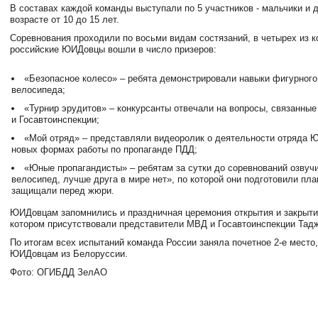
В составах каждой команды выступали по 5 участников - мальчики и д
возрасте от 10 до 15 лет.
Соревнования проходили по восьми видам состязаний, в четырех из к
российские ЮИДовцы вошли в число призеров:
«Безопасное колесо»
– ребята демонстрировали навыки фигурного
велосипеда;
«Турнир эрудитов»
– конкурсанты отвечали на вопросы, связанны
и Госавтоинспекции;
«Мой отряд»
– представляли видеоролик о деятельности отряда Ю
новых формах работы по пропаганде ПДД;
«Юные пропагандисты»
– ребятам за сутки до соревнований озвуч
велосипед, лучше друга в мире нет», по которой они подготовили плак
защищали перед жюри.
ЮИДовцам запомнились и праздничная церемония открытия и закрытия
котором присутствовали представители МВД и Госавтоинспекции Тадж
По итогам всех испытаний команда России заняла почетное 2-е место,
ЮИДовцам из Белоруссии.
Фото: ОГИБДД ЗелАО