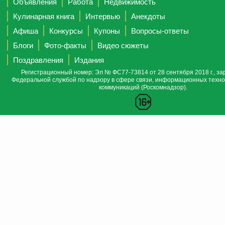
Объявления
Работа
Недвижимость
Кулинарная книга
Интервью
Анекдоты
Афиша
Конкурсы
Купоны
Вопросы-ответы
Блоги
Фото-факты
Видео сюжеты
Поздравления
Издания
Регистрационный номер: Эл № ФС77-73814 от 28 сентября 2018 г., за
Федеральной службой по надзору в сфере связи, информационных техно
коммуникаций (Роскомнадзор).