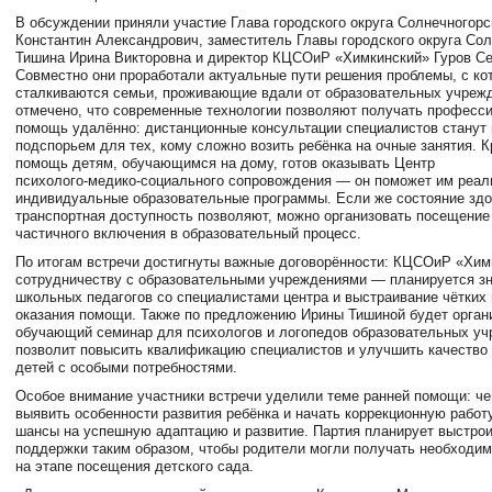
В обсуждении приняли участие Глава городского округа Солнечногор
Константин Александрович, заместитель Главы городского округа Со
Тишина Ирина Викторовна и директор КЦСОиР «Химкинский» Гуров Се
Совместно они проработали актуальные пути решения проблемы, с ко
сталкиваются семьи, проживающие вдали от образовательных учреж
отмечено, что современные технологии позволяют получать професс
помощь удалённо: дистанционные консультации специалистов станут
подспорьем для тех, кому сложно возить ребёнка на очные занятия. К
помощь детям, обучающимся на дому, готов оказывать Центр
психолого‑медико‑социального сопровождения — он поможет им реал
индивидуальные образовательные программы. Если же состояние здо
транспортная доступность позволяют, можно организовать посещени
частичного включения в образовательный процесс.
По итогам встречи достигнуты важные договорённости: КЦСОиР «Химк
сотрудничеству с образовательными учреждениями — планируется з
школьных педагогов со специалистами центра и выстраивание чётких
оказания помощи. Также по предложению Ирины Тишиной будет орган
обучающий семинар для психологов и логопедов образовательных уч
позволит повысить квалификацию специалистов и улучшить качество
детей с особыми потребностями.
Особое внимание участники встречи уделили теме ранней помощи: ч
выявить особенности развития ребёнка и начать коррекционную работ
шансы на успешную адаптацию и развитие. Партия планирует выстро
поддержки таким образом, чтобы родители могли получать необходи
на этапе посещения детского сада.