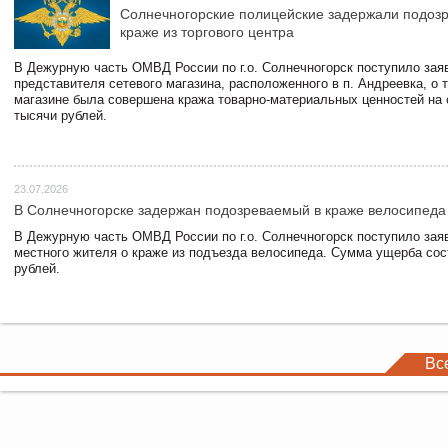
Солнечногорские полицейские задержали подоз
краже из торгового центра
В Дежурную часть ОМВД России по г.о. Солнечногорск поступило зая
представителя сетевого магазина, расположенного в п. Андреевка, о т
магазине была совершена кража товарно-материальных ценностей на
тысячи рублей.
23.07.2026
В Солнечногорске задержан подозреваемый в краже велосипеда
В Дежурную часть ОМВД России по г.о. Солнечногорск поступило зая
местного жителя о краже из подъезда велосипеда. Сумма ущерба сос
рублей.
Вс