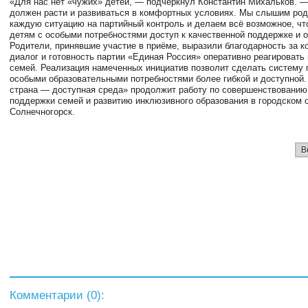
«Для нас нет «чужих» детей, — подчеркнул Константин Михальков. 
должен расти и развиваться в комфортных условиях. Мы слышим род
каждую ситуацию на партийный контроль и делаем всё возможное, чт
детям с особыми потребностями доступ к качественной поддержке и 
Родители, принявшие участие в приёме, выразили благодарность за к
диалог и готовность партии «Единая Россия» оперативно реагировать
семей. Реализация намеченных инициатив позволит сделать систему
особыми образовательными потребностями более гибкой и доступной.
страна — доступная среда» продолжит работу по совершенствовани
поддержки семей и развитию инклюзивного образования в городском 
Солнечногорск.
В
Комментарии (
0
):