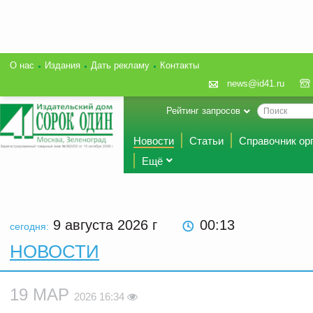
О нас
Издания
Дать рекламу
Контакты
news@id41.ru
Рейтинг запросов
Новости
Статьи
Справочник ор
Ещё
9 августа 2026
г
00:13
сегодня:
НОВОСТИ
19 МАР
2026 16:34