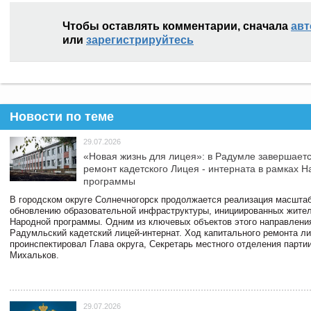
Чтобы оставлять комментарии, сначала
авт
или
зарегистрируйтесь
Новости по теме
29.07.2026
«Новая жизнь для лицея»: в Радумле завершает
ремонт кадетского Лицея - интерната в рамках 
программы
В городском округе Солнечногорск продолжается реализация масштаб
обновлению образовательной инфраструктуры, инициированных жите
Народной программы. Одним из ключевых объектов этого направлени
Радумльский кадетский лицей-интернат. Ход капитального ремонта л
проинспектировал Глава округа, Секретарь местного отделения парти
Михальков.
29.07.2026