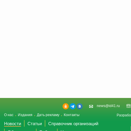
news@id41.ru
О нас
Издания
Дать рекламу
Контакты
Разрабо
Новости
Статьи
Справочник организаций