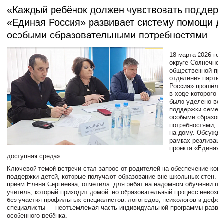
«Каждый ребёнок должен чувствовать поддер
«Единая Россия» развивает систему помощи 
особыми образовательными потребностями
18 марта 2026 г
округе Солнечно
общественной п
отделения парт
Россия» прошёл
в ходе которого
было уделено в
поддержки семе
особыми образ
потребностями,
на дому. Обсуж
рамках реализа
проекта «Едина
доступная среда».
Ключевой темой встречи стал запрос от родителей на обеспечение к
поддержки детей, которые получают образование вне школьных стен.
приём Елена Сергеевна, отметила: для ребят на надомном обучении 
учитель, который приходит домой, но образовательный процесс нево
без участия профильных специалистов: логопедов, психологов и дефе
специалисты — неотъемлемая часть индивидуальной программы разв
особенного ребёнка.