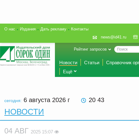
О нас
Издания
Дать рекламу
Контакты
news@id41.ru
Рейтинг запросов
Новости
Статьи
Справочник ор
Ещё
6 августа 2026
г
20 43
сегодня:
НОВОСТИ
04 АВГ
2025 15:07