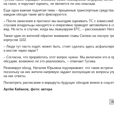
на газон, и поручает оценить, не является ли оно опасным.
Еще одна важная поднятая тема – брошенные транспортные средства.
каждом обходе такие авто фиксируются.
– После занесения в протокол мы выходим оценивать ТС с комиссией
случаев владельцы находятся и оперативно приводят автомобили в 
вид. Но есть и случаи, когда мы эвакуируем БТС, – рассказывает Нат
Также один из жителей обратил внимание главы Силино на лесную тр
корпусом 1102.
– Люди тут часто ходят, может быть, стоит сделать здесь асфальтир
и мостик через овраг?
– Согласна, что проработать этот вопрос нужно. Мы включили это в п
обсудим, возможно ли это реализовать, – отвечает Гусева.
Резюмируя обход, Наталия Юрьевна подчеркивает, что такие встречи
поскольку на них жители напрямую задают волнующие их вопросы уп
на них ответы.
Посмотреть расписание и маршруты будущих обходов можно в соцсет
Артём Кабанов, ф
ото: автора
В