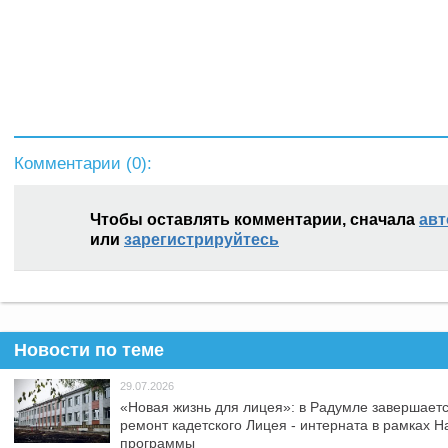
Комментарии (
0
):
Чтобы оставлять комментарии, сначала
авт
или
зарегистрируйтесь
Новости по теме
29.07.2026
«Новая жизнь для лицея»: в Радумле завершает
ремонт кадетского Лицея - интерната в рамках 
программы