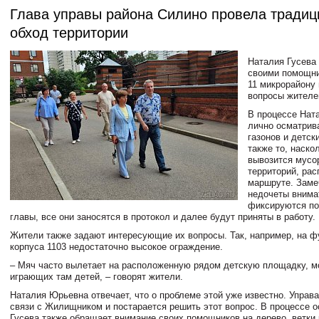
Глава управы района Силино провела тради
обход территории
Наталия Гусева
своими помощни
11 микрорайону 
вопросы жителе
В процессе Нат
лично осматрив
газонов и детск
также то, наско
вывозится мусо
территорий, ра
маршруте. Заме
недочеты внима
фиксируются п
главы, все они заносятся в протокол и далее будут приняты в работу.
Жители также задают интересующие их вопросы. Так, например, на ф
корпуса 1103 недостаточно высокое ограждение.
– Мяч часто вылетает на расположенную рядом детскую площадку, м
играющих там детей, – говорят жители.
Наталия Юрьевна отвечает, что о проблеме этой уже известно. Управа
связи с Жилищником и постарается решить этот вопрос. В процессе 
Гусева также обращает внимание своих помощников на дерево, ветки 