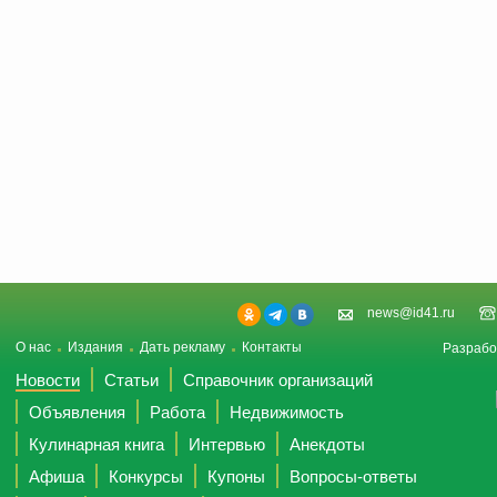
news@id41.ru
О нас
Издания
Дать рекламу
Контакты
Разрабо
Новости
Статьи
Справочник организаций
Объявления
Работа
Недвижимость
Кулинарная книга
Интервью
Анекдоты
Афиша
Конкурсы
Купоны
Вопросы-ответы