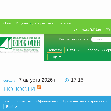
О нас
Издания
Дать рекламу
Контакты
news@id41.ru
Рейтинг запросов
Новости
Статьи
Справочник ор
Ещё
7 августа 2026
г
17:15
сегодня:
НОВОСТИ
Все
Общество
Официально
Происшествия и криминал
Ещё