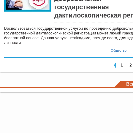
государственная
дактилоскопическая ре
Воспользоваться государственной услугой по проведению доброволь
государственной дактилоскопической регистрации может любой гражд
бесплатной основе. Данная услуга необходима, прежде всего, для и
личности.
Общество
1
2
Вс