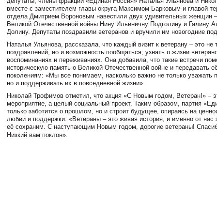
депутаты, члены фракции «Единая Россия» Наталья Ульянова и Ник
вместе с заместителем главы округа Максимом Барковым и главой те
отдела Дмитрием Вороновым навестили двух удивительных женщин –
Великой Отечественной войны Нину Ильиничну Подголину и Галину А
Долину. Депутаты поздравили ветеранов и вручили им новогодние под
Наталья Ульянова, рассказала, что каждый визит к ветерану – это не
поздравлений, но и возможность пообщаться, узнать о жизни ветерано
воспоминаниях и переживаниях. Она добавила, что такие встречи пом
историческую память о Великой Отечественной войне и передавать 
поколениям: «Мы все понимаем, насколько важно не только уважать п
но и поддерживать их в повседневной жизни».
Николай Трофимов отметил, что акция «С Новым годом, Ветеран!» – э
мероприятие, а целый социальный проект. Таким образом, партия «Ед
только заботится о прошлом, но и строит будущее, опираясь на ценно
любви и поддержки: «Ветераны – это живая история, и именно от нас 
её сохраним. С наступающим Новым годом, дорогие ветераны!
Спасиб
Низкий вам поклон».