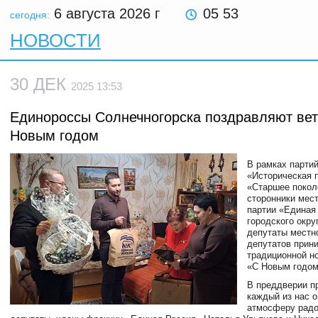
6 августа 2026
г
05 53
сегодня:
НОВОСТИ
30 ДЕК
2025 13:53
Единороссы Солнечногорска поздравляют вет
Новым годом
В рамках парти
«Историческая 
«Старшее покол
сторонники мес
партии «Единая
городского окру
депутаты местн
депутатов прин
традиционной н
«С Новым годом
В преддверии пр
каждый из нас 
атмосферу радо