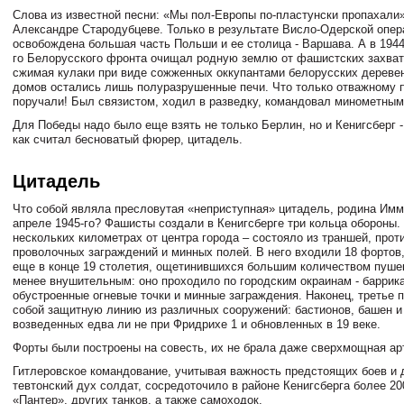
Слова из известной песни: «Мы пол-Европы по-пластунски пропахали»
Александре Стародубцеве. Только в результате Висло-Одерской опер
освобождена большая часть Польши и ее столица - Варшава. А в 1944 
го Белорусского фронта очищал родную землю от фашистских захватч
сжимая кулаки при виде сожженных оккупантами белорусских деревен
домов остались лишь полуразрушенные печи. Что только отважному 
поручали! Был связистом, ходил в разведку, командовал минометны
Для Победы надо было еще взять не только Берлин, но и Кенигсберг 
как считал бесноватый фюрер, цитадель.
Цитадель
Что собой являла пресловутая «неприступная» цитадель, родина Имм
апреле 1945-го? Фашисты создали в Кенигсберге три кольца обороны.
нескольких километрах от центра города – состояло из траншей, прот
проволочных заграждений и минных полей. В него входили 18 фортов
еще в конце 19 столетия, ощетинившихся большим количеством пушек
менее внушительным: оно проходило по городским окраинам - баррик
обустроенные огневые точки и минные заграждения. Наконец, третье 
собой защитную линию из различных сооружений: бастионов, башен и
возведенных едва ли не при Фридрихе 1 и обновленных в 19 веке.
Форты были построены на совесть, их не брала даже сверхмощная ар
Гитлеровское командование, учитывая важность предстоящих боев и 
тевтонский дух солдат, сосредоточило в районе Кенигсберга более 20
«Пантер», других танков, а также самоходок.