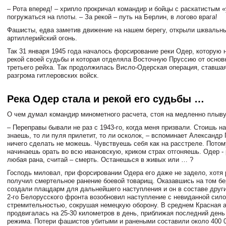
–
Рота вперед! – хрипло прокричал командир и бойцы с раскатистым «
погружаться на плоты. – За рекой – путь на Берлин, в логово врага!
Фашисты, едва заметив движение на нашем берегу, открыли шквальн
артиллерийский огонь.
Так 31 января 1945 года началось форсирование реки Одер, которую
рекой своей судьбы и которая отделяла Восточную Пруссию от основ
третьего рейха. Так продолжилась Висло-Одерская операция, ставша
разгрома гитлеровских войск.
Река Одер стала и рекой его судьбы …
О чем думал командир минометного расчета, стоя на медленно плыв
– Переправы бывали не раз с 1943-го, когда меня призвали. Стоишь на
знаешь, то ли пуля прилетит, то ли осколок, – вспоминает Александр 
ничего сделать не можешь. Чувствуешь себя как на расстреле. Потому
начинаешь орать во всю ивановскую, криком страх отгоняешь. Одер - 
любая рана, считай – смерть. Останешься в живых или … ?
Господь миловал, при форсировании Одера его даже не задело, хотя
получил смертельное ранение боевой товарищ. Оказавшись на том бе
создали плацдарм для дальнейшего наступления и он в составе друг
2-го Белорусского фронта возобновил наступление с невиданной сило
стремительностью, сокрушая немецкую оборону. В среднем Красная 
продвигалась на 25-30 километров в день, приближая последний день
режима. Потери фашистов убитыми и ранеными составили около 400 