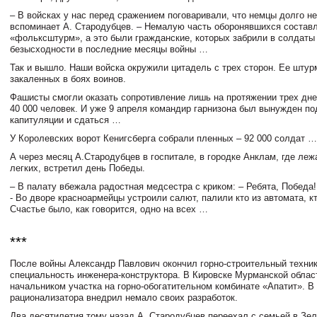
– В войсках у нас перед сражением поговаривали, что немцы долго не
вспоминает А. Стародубцев. – Немалую часть оборонявшихся состав
«фольксштурм», а это были гражданские, которых забрили в солдаты
безысходности в последние месяцы войны …
Так и вышло. Наши войска окружили цитадель с трех сторон. Ее штур
закаленных в боях воинов.
Фашисты смогли оказать сопротивление лишь на протяжении трех дне
40 000 человек. И уже 9 апреля командир гарнизона был вынужден по
капитуляции и сдаться …
У Королевских ворот Кенигсберга собрали пленных – 92 000 солдат …
А через месяц А.Стародубцев в госпитале, в городке Анклам, где ле
легких, встретил день Победы.
– В палату вбежала радостная медсестра с криком: – Ребята, Победа!
- Во дворе красноармейцы устроили салют, палили кто из автомата, кт
Счастье было, как говорится, одно на всех …
***
После войны Александр Павлович окончил горно-строительный техни
специальность инженера-конструктора. В Кировске Мурманской облас
начальником участка на горно-обогатительном комбинате «Апатит». В
рационализатора внедрил немало своих разработок.
Два десятилетия тому назад А. Стародубцев переехал с семьей в Зе