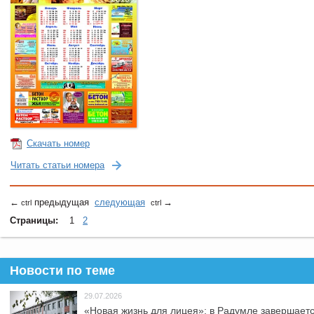
Скачать номер
Читать статьи номера
←
предыдущая
следующая
→
ctrl
ctrl
Страницы:
1
2
Новости по теме
29.07.2026
«Новая жизнь для лицея»: в Радумле завершает