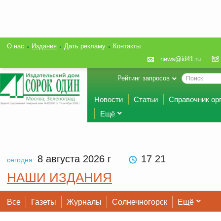
О нас
Издания
Дать рекламу
Контакты
news@id41.ru
Рейтинг запросов
Новости
Статьи
Справочник ор
Ещё
8 августа 2026
г
17:21
сегодня:
НАШИ ИЗДАНИЯ
Все
Газеты
Журналы
Солнечногорск
Ещё