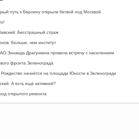
ный путь к Берлину открыли битвой под Москвой
то!
авский: Бесстрашный страж
нов: Больше, чем институт
лАО Зинаида Драгункина провела встречу с населением
ового фронта Зеленограда
 Рождество начнётся на площади Юности в Зеленограде
кий: А есть ещё активней?
род открытого ремонта