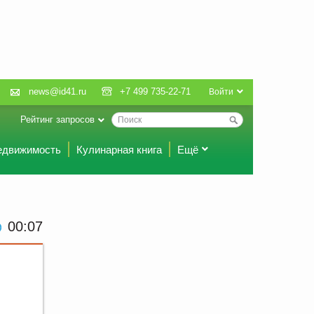
news@id41.ru
+7 499 735-22-71
Войти
Рейтинг запросов
едвижимость
Кулинарная книга
Ещё
00 07