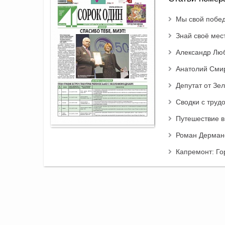
Мы свой побед
Знай своё мес
Александр Люб
Анатолий Смир
Депутат от Зе
Сводки с труд
Путешествие в
Роман Дерманс
Капремонт: Го