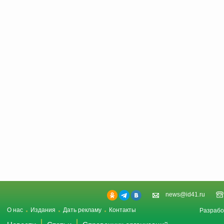
news@id41.ru
О нас
Издания
Дать рекламу
Контакты
Разрабо