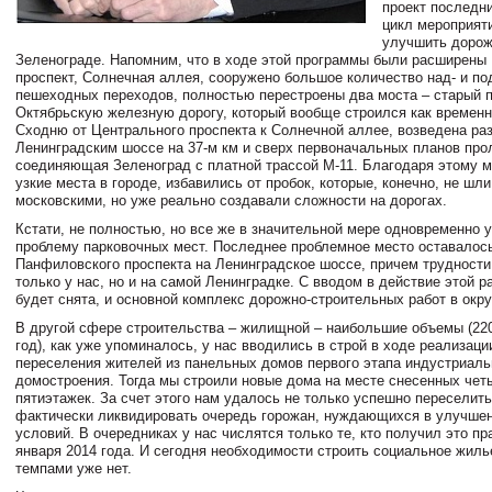
проект последн
цикл мероприят
улучшить дорож
Зеленограде. Напомним, что в ходе этой программы были расширены
проспект, Солнечная аллея, сооружено большое количество над- и п
пешеходных переходов, полностью перестроены два моста – старый 
Октябрьскую железную дорогу, который вообще строился как временн
Сходню от Центрального проспекта к Солнечной аллее, возведена раз
Ленинградским шоссе на 37-м км и сверх первоначальных планов про
соединяющая Зеленоград с платной трассой М-11. Благодаря этому 
узкие места в городе, избавились от пробок, которые, конечно, не шли
московскими, но уже реально создавали сложности на дорогах.
Кстати, не полностью, но все же в значительной мере одновременно 
проблему парковочных мест. Последнее проблемное место оставалось
Панфиловского проспекта на Ленинградское шоссе, причем трудности
только у нас, но и на самой Ленинградке. С вводом в действие этой р
будет снята, и основной комплекс дорожно-строительных работ в окру
В другой сфере строительства – жилищной – наибольшие объемы (220-
год), как уже упоминалось, у нас вводились в строй в ходе реализац
переселения жителей из панельных домов первого этапа индустриаль
домостроения. Тогда мы строили новые дома на месте снесенных четы
пятиэтажек. За счет этого нам удалось не только успешно переселить
фактически ликвидировать очередь горожан, нуждающихся в улучш
условий. В очередниках у нас числятся только те, кто получил это пр
января 2014 года. И сегодня необходимости строить социальное жил
темпами уже нет.