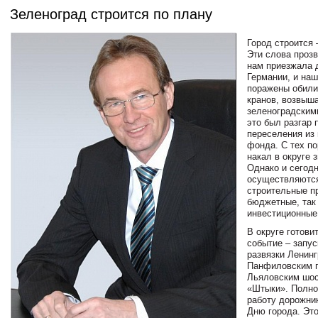
Зеленоград строится по плану
Город строится 
Эти слова прозв
нам приезжала 
Германии, и наш
поражены обили
кранов, возвыш
зеленоградским
это был разгар
переселения из 
фонда. С тех п
накал в округе 
Однако и сегод
осуществляютс
строительные пр
бюджетные, так
инвестиционные
В округе готови
событие – запус
развязки Ленинг
Панфиловским п
Льяловским шос
«Штыки». Полно
работу дорожни
Дню города. Эт