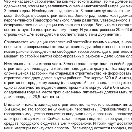
Что же касается строительства коммерческого жилья, то мы долгое в
сдерживали, чтобы не увеличивать объемы маятниковой миграции ме
Зеленоградом. Необходимо выдерживать баланс между количеством 
мест. Вообще, в сфере строительства Зеленоград продолжает держа
перспективного Градостроительного плана развития, утвержденного в 2
базирующегося на концепции компактного города. Все, что мы сегодня
соответствует Градостроительнму плану. И уже построенные 20 и 23-
строящийся 17-й возводятся в соответствии с этим документом.
Соблюдается концепция комплексной застройки: помимо жилья, в нов
появляются современные школы, детские сады, общественно- торгов
новые районы возводятся на свободных территориях, где строительст
мешает, то стройки внутри сформированных районов – дело более сл
Несколько лет вся старая часть Зеленограда представляла собой од
строительную площадку, и жителям надо дать отдохнуть. Поэтому в 
сложившейся застройки мы стараемся строительство не форсировать
строительство двух домов внутри районов. Это корпус 829 в 8-м мкрн
строится по городскому заказу (планируемый срок ввода – конец этого
одно строительство ведется инвестором – это корпус 619 в 6-м мкрн. 
следующем году на месте трех снесенных пятиэтажек должен быть п
дом площадью 26,5 тыс. кв. м.
В планах – начать жилищное строительство на месте снесенных пяти
3-м мкрн, но это вопрос не ближайшей перспективы. Стройкомплекс и
городского имущества совместно внедрили новую практику – продажу
электронные аукционы. Сейчас такая продажа ведется в корпусе, пос
средств городского бюджета в 1-м микрорайоне. И торги идут достато
наши квартиры пользуются спросом. Зеленоград остается городом, 