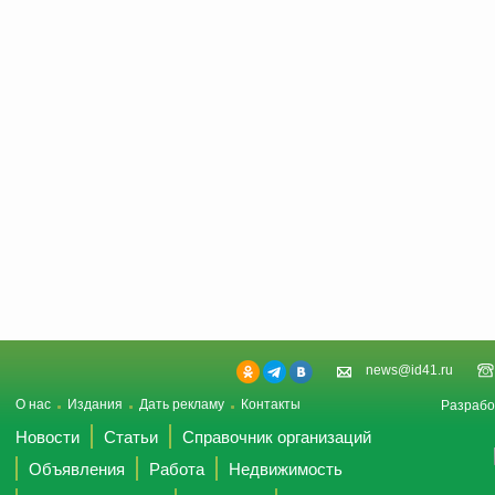
news@id41.ru
О нас
Издания
Дать рекламу
Контакты
Разрабо
Новости
Статьи
Справочник организаций
Объявления
Работа
Недвижимость