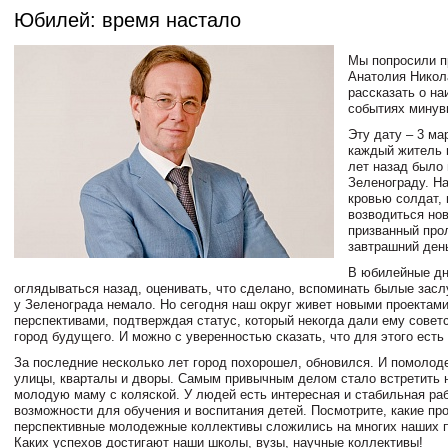
Юбилей: время настало
Мы попросили п
Анатолия Никол
рассказать о н
событиях минув
Эту дату – 3 ма
каждый житель н
лет назад было
Зеленограду. На
кровью солдат,
возводиться нов
призванный про
завтрашний ден
В юбилейные дн
оглядываться назад, оценивать, что сделано, вспоминать былые заслу
у Зеленограда немало. Но сегодня наш округ живет новыми проектами
перспективами, подтверждая статус, который некогда дали ему советс
город будущего. И можно с уверенностью сказать, что для этого есть
За последние несколько лет город похорошел, обновился. И помолоде
улицы, кварталы и дворы. Самым привычным делом стало встретить 
молодую маму с коляской. У людей есть интересная и стабильная раб
возможности для обучения и воспитания детей. Посмотрите, какие пр
перспективные молодежные коллективы сложились на многих наших 
Каких успехов достигают наши школы, вузы, научные коллективы!