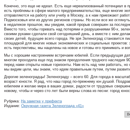
Конечно, это еще не идеал. Есть еще нереализованный потенциал в 
есть проблемы в сфере малого предпринимательства, еще многие зе
отправляются на работу или учебу в Москву, а к нам приезжают рабо
Подмосковья или из других регионов страны. Но если все же оглянут
в недалекое прошлое, мы увидим, какой прорыв совершен за последн
Вместо того, чтобы горевать над потерями и разрушениями 90-х, зеле
своими руками сделали свой сегодняшний день, а вместе с ним дела
своих детей, будущее всего города. Не зря Зеленоград становится пи
площадкой для многих новых экономических и социальных проектов: э
есть перспективы, мы нацелены на новое и готовы его принимать и во
Мы с хорошим настроением встречаем юбилей. Если предыдущая дата
многом проходила еще под знаком преодоления трудного наследия 90-
перед нами открыты новые горизонты. Нам есть над чем работать, но 
мы видим цели, мы знаем, что идем правильным путем, путем развити
Дорогие зеленоградцы! Зеленограду – всего 60. Для города в масштаб
возраст юности. Я рад, что наш город по-прежнему юн душой. Поздра
юбилеем и желаю мира в ваших домах, радости от трудовых свершени
новому, чтобы и через сто лет были верны слова из песни: город юнос
Рубрика:
На заметке у префекта
Издание:
Окружная газета Зеленограда «41»
В