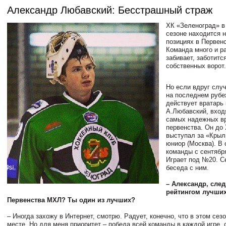
Александр Любавский: Бесстрашный страж
ХК «Зеленоград» 
сезоне находится 
позициях в Первен
Команда много и р
забивает, заботитс
собственных ворот
Но если вдруг слу
на последнем рубе
действует вратарь
А.Любавский, вход
самых надежных в
первенства. Он до
выступал за «Крыл
юниор (Москва). В
команды с сентября
Играет под №20. С
беседа с ним.
– Александр, след
рейтингом лучших
Первенства МХЛ? Ты один из лучших?
– Иногда захожу в Интернет, смотрю. Радует, конечно, что в этом сез
месте. Но для меня приоритет – победа всей команды в каждой игре, 