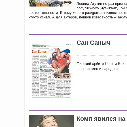
Леонид Агутин не раз призн
популярному музыканту: он 
состоятельности. К тому же его раздражает известност
кто-то узнал. А для актеров, певцов известность – зас
Сан Саныч
Финский арбитр Пертти Вехв
всех времен и народов»
Комп явился на