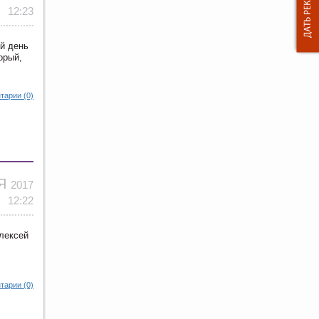
12:23
й день
орый,
тарии (0)
ОЯ
2017
12:22
Алексей
тарии (0)