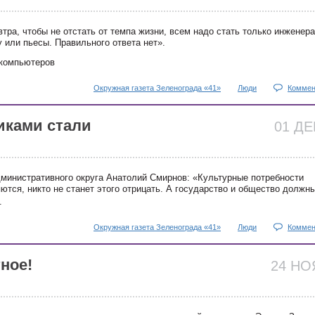
втра, чтобы не отстать от темпа жизни, всем надо стать только инженер
 или пьесы. Правильного ответа нет».
 компьютеров
Окружная газета Зеленограда «41»
Люди
Коммен
иками стали
01 Д
министративного округа Анатолий Смирнов: «Культурные потребности
тся, никто не станет этого отрицать. А государство и общество должны
.
Окружная газета Зеленограда «41»
Люди
Коммен
ное!
24 Н