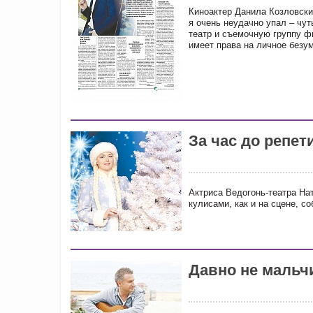
Киноактер Данила Козловски
я очень неудачно упал – чут
театр и съемочную группу ф
имеет права на личное безу
За час до репе
Актриса Ведогонь-театра Нат
кулисами, как и на сцене, с
Давно не мальч