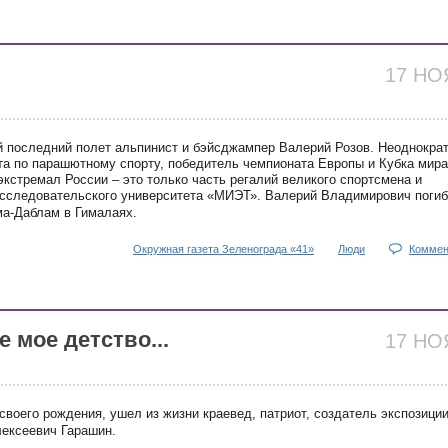
17 Н
вой последний полет альпинист и бэйсджампер Валерий Розов. Неоднокра
та по парашютному спорту, победитель чемпионата Европы и Кубка мира
экстремал России – это только часть регалий великого спортсмена и
исследовательского университета «МИЭТ». Валерий Владимирович погиб
ма-Даблам в Гималаях.
Окружная газета Зеленограда «41»
Люди
Коммен
е мое детство...
17 Н
своего рождения, ушел из жизни краевед, патриот, создатель экспозиции
лексеевич Гарашин.