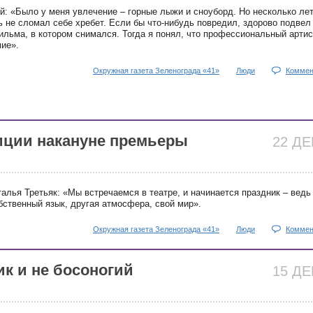
й: «Было у меня увлечение – горные лыжи и сноуборд. Но несколько ле
ь не сломал себе хребет. Если бы что-нибудь повредил, здорово подвел
ильма, в котором снимался. Тогда я понял, что профессиональный артис
мие».
Окружная газета Зеленограда «41»
Люди
Коммен
тиции накануне премьеры
22 Д
алья Третьяк: «Мы встречаемся в театре, и начинается праздник – ведь
обственный язык, другая атмосфера, свой мир».
Окружная газета Зеленограда «41»
Люди
Коммен
ик и не босоногий
15 Д