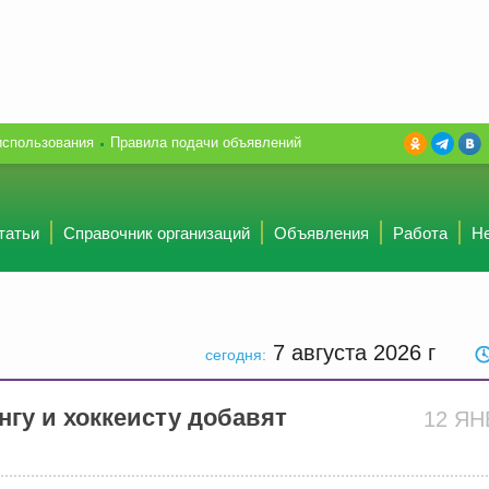
использования
Правила подачи объявлений
татьи
Справочник организаций
Объявления
Работа
Н
7 августа 2026
г
сегодня:
нгу и хоккеисту добавят
12 Я