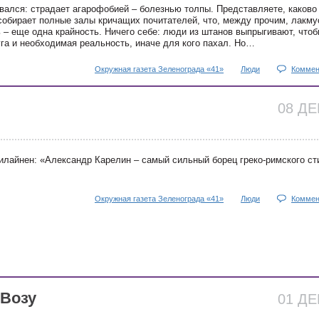
авался: страдает агарофобией – болезнью толпы. Представляете, каково
собирает полные залы кричащих почитателей, что, между прочим, лакму
ь – еще одна крайность. Ничего себе: люди из штанов выпрыгивают, чтоб
луга и необходимая реальность, иначе для кого пахал. Но…
Окружная газета Зеленограда «41»
Люди
Коммен
08 Д
илайнен: «Александр Карелин – самый сильный борец греко-римского ст
Окружная газета Зеленограда «41»
Люди
Коммен
 Возу
01 Д