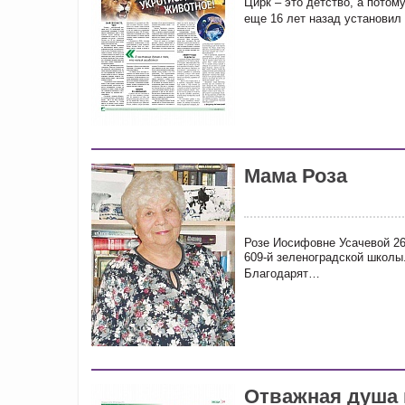
Цирк – это детство, а потом
еще 16 лет назад установил
Мама Роза
Розе Иосифовне Усачевой 26
609-й зеленоградской школы.
Благодарят…
Отважная душа 