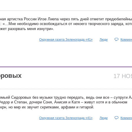
ная артистка России Илзе Лиепа через пять дней отметит предюбилейны
: «…Мне необходимо освобождаться от некоего творческого заряда, кот
жет разорвать меня изнутри».
Окружная газета Зеленограда «41»
Люди
Коммен
оровых
17 Н
емьей Сидоровых без музыки трудно передать, ведь они все – супруги 
едор и Степан, дочери Соня, Анисия и Катя – живут хотя и в обычном
крн, но мир их звучит скрипками, арфами и гитарой.
Окружная газета Зеленограда «41»
Люди
Коммен