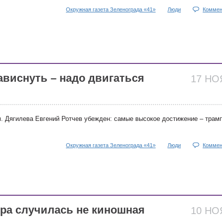
Окружная газета Зеленограда «41»
Люди
Коммен
ависнуть – надо двигаться
17 Н
. Дягилева Евгений Ротчев убежден: самые высокое достижение – трамп
Окружная газета Зеленограда «41»
Люди
Коммен
ра случилась не киношная
10 Н