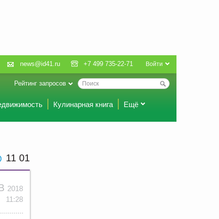
news@id41.ru
+7 499 735-22-71
Войти
Рейтинг запросов
едвижимость
Кулинарная книга
Ещё
11:01
НВ
2018
11:28