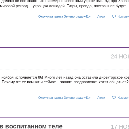
у далеко не все знают, что всемирно известный укротитель Эдгард Запа
 мировой рекорд… укрощая лошадей. Тигры, правда, пострашнее будут.
Окружная газета Зеленограда «41»
Люди
Коммен
24 Н
 ноября исполняется 86! Много лет назад она оставила директорское кр
 Почему же ее помнят и сейчас – звонят, поздравляют, хотят общаться?
Окружная газета Зеленограда «41»
Люди
Коммен
в воспитанном теле
17 Н