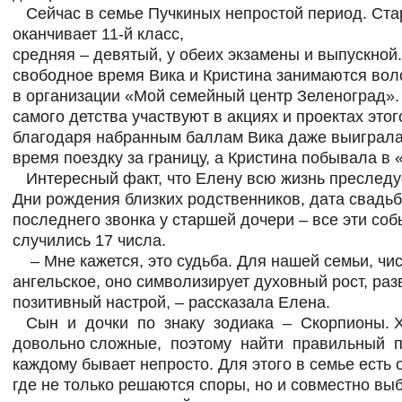
Сейчас в семье Пучкиных непростой период. Ста
оканчивает 11-й класс,
средняя – девятый, у обеих экзамены и выпускной.
свободное время Вика и Кристина занимаются вол
в организации «Мой семейный центр Зеленоград».
самого детства участвуют в акциях и проектах этог
благодаря набранным баллам Вика даже выиграла
время поездку за границу, а Кристина побывала в 
Интересный факт, что Елену всю жизнь преследуе
Дни рождения близких родственников, дата свадьб
последнего звонка у старшей дочери – все эти соб
случились 17 числа.
– Мне кажется, это судьба. Для нашей семьи, чис
ангельское, оно символизирует духовный рост, раз
позитивный настрой, – рассказала Елена.
Сын и дочки по зна
ку зодиака – Скорпио
ны. 
довольно
сложные, поэтому най
ти правильный 
каждому бывает непро
сто. Для этого в семье есть
где не только
решаются споры, но и со
вместно вы