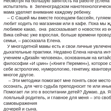
Несмотря на большую занятость на работе (Елена
испытатель в Зеленоградском нанотехнологическо
мама уделяет внимание каждому ребенку.
– С Сашей мы вместе посещаем бассейн, гуляем.
любит ходить по магазинам или в кафе. Пока мы 
любимое какао, она рассказывает о новостях из е
Вика сейчас уже взрослая, больше времени прово
семьи, – рассказала Елена.
У многодетной мамы есть и свои личные увлечени
дыхательные практики. Недавно Елена начала инт
учением «Дизайн человека», основанным на китай
философии «И цзин» («Книге Перемен»), которое с
себе астрологию, нумерологию, генетику, квантову
многое другое.
– Эти методики помогают мне понять свое место 
осознать, для чего судьба преподносит те или ины
Помогает ли это в воспитании детей? Думаю, да. 
лояльный родитель, и главное для меня – это сво
самовыражения
дочерей и сына.