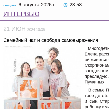
6 августа 2026
г
23:58
сегодня:
ИНТЕРВЬЮ
21 ИЮН
2024 10:35
Семейный чат и свобода самовыражения
Многодет
Елена расск
ей живется 
Скорпионам
загадочном 
преследую
Пучкиных.
В семье П
трое детей
и сын. Ста
ребенку им