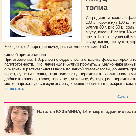
толма
Ингредиенты: красная фасо
100 г., гороха нут 100 г., че
булгур 80 г, рис 50 г., сол
вкусу, красный перец 1/4 ст
паста 1 ст. л., сушеный ба
вкусу, кинза, петрушка, ук
200 г., острый перец по вкусу, растительное масло 150 г.
Способ приготовления:
Приготовление: 1 Заранее по отдельности отварить фасоль, горох и г
полуготовности. Рис, чечевицу и булгур промыть. 2 Мелко нарезанный
обжарить в растительном масле до легкой золотистости, добавить кр
перец, сушеные травы, томатную пасту, перемешать, жарить около ми
добавить фасоль, горох, горох нут, чечевицу, булгур, рис, перемешать
мелко нарезанную свежую зелень, хорошо перемешать, закрыть крыш
полностью
Салаты
Наталья КУЗЬМИНА, 14-й мкрн, администрат