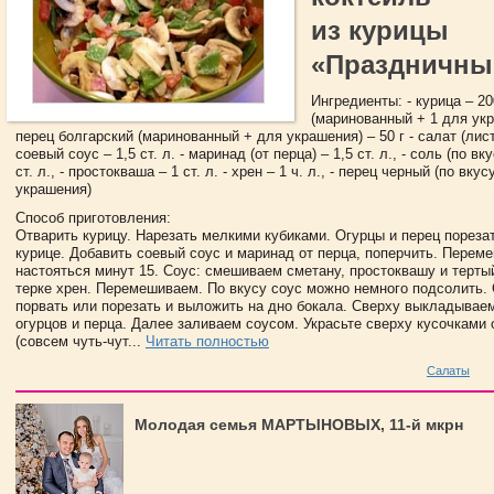
из курицы
«Праздничны
Ингредиенты: - курица – 200
(маринованный + 1 для укра
перец болгарский (маринованный + для украшения) – 50 г - салат (листо
соевый соус – 1,5 ст. л. - маринад (от перца) – 1,5 ст. л., - соль (по вк
ст. л., - простокваша – 1 ст. л. - хрен – 1 ч. л., - перец черный (по вкус
украшения)
Способ приготовления:
Отварить курицу. Нарезать мелкими кубиками. Огурцы и перец порезат
курице. Добавить соевый соус и маринад от перца, поперчить. Переме
настояться минут 15. Cоус: смешиваем сметану, простоквашу и терты
терке хрен. Перемешиваем. По вкусу соус можно немного подсолить.
порвать или порезать и выложить на дно бокала. Сверху выкладывае
огурцов и перца. Далее заливаем соусом. Украсьте сверху кусочками 
(совсем чуть-чут...
Читать полностью
Салаты
Молодая семья МАРТЫНОВЫХ, 11-й мкрн