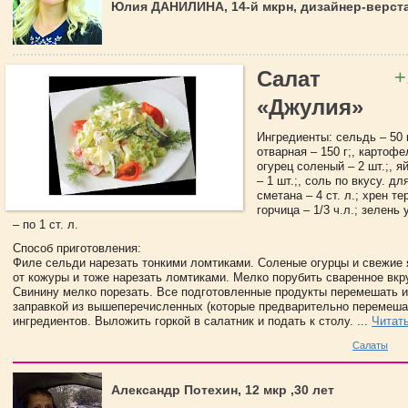
Юлия ДАНИЛИНА, 14-й мкрн, дизайнер-верс
+
Салат
«Джулия»
Ингредиенты: сельдь – 50 
отварная – 150 г;, картофел
огурец соленый – 2 шт.;, я
– 1 шт.;, соль по вкусу. дл
сметана – 4 ст. л.; хрен тер
горчица – 1/3 ч.л.; зелень
– по 1 ст. л.
Способ приготовления:
Филе сельди нарезать тонкими ломтиками. Соленые огурцы и свежие 
от кожуры и тоже нарезать ломтиками. Мелко порубить сваренное вкр
Свинину мелко порезать. Все подготовленные продукты перемешать и
заправкой из вышеперечисленных (которые предварительно перемеша
ингредиентов. Выложить горкой в салатник и подать к столу. ...
Читат
Салаты
Александр Потехин, 12 мкр ,30 лет