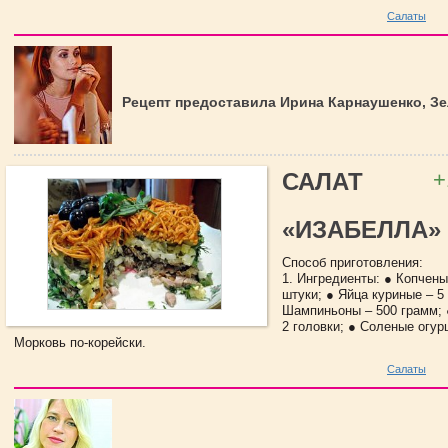
Салаты
Рецепт предоставила Ирина Карнаушенко, З
+
САЛАТ
«ИЗАБЕЛЛА»
Способ приготовления:
1. Ингредиенты: ● Копчены
штуки; ● Яйца куриные – 5
Шампиньоны – 500 грамм; 
2 головки; ● Соленые огур
Морковь по-корейски.
Салаты