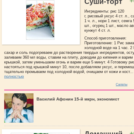
+
Суши-торт
Ингредиенты: рис 120
г, рисовый уксус 4 ст. л., с
1 ч. л., нори 1 лист, семга 
шт., огурец 1 шт., масло ав
кунжут 4 ст. л.
Способ приготовления:
Приготовление: 1 Рис зам
холодной воде на 1 час. 2
сахар и соль подогреваем до растворения твердых ингредиентов, ост
заливаем 360 мл воды, ставим на плиту, доводим до кипения и варим
крышкой, затем уменьшаем огонь и варим еще 5 минут. 4 Готовому ри
настояться под крышкой минут 10, после добавляем уксус, и перемеш
тщательно промываем под холодной водой, очищаем от кожи и кост..
полностью
Салаты
Василий Афонин 15-й мкрн, экономист
+
Домашний