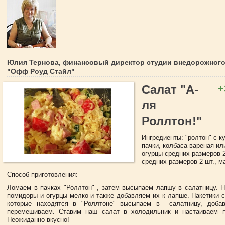
Юлия Тернова, финансовый директор студии внедорожного
"Офф Роуд Стайл"
+
Салат "А-
ля
Роллтон!"
Ингредиенты: "ролтон" с к
пачки, колбаса вареная или
огурцы средних размеров 
средних размеров 2 шт., м
Способ приготовления:
Ломаем в пачках "Роллтон" , затем высыпаем лапшу в салатницу. Н
помидоры и огурцы мелко и также добавляем их к лапше. Пакетики с
которые находятся в "Роллтоне" высыпаем в салатницу, доба
перемешиваем. Ставим наш салат в холодильник и настаиваем п
Неожиданно вкусно!