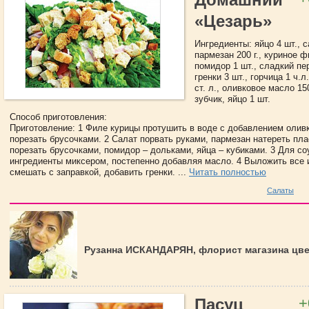
«Цезарь»
Ингредиенты: яйцо 4 шт., с
пармезан 200 г., куриное ф
помидор 1 шт., сладкий пер
гренки 3 шт., горчица 1 ч.л
ст. л., оливковое масло 150
зубчик, яйцо 1 шт.
Способ приготовления:
Приготовление: 1 Филе курицы протушить в воде с добавлением олив
порезать брусочками. 2 Салат порвать руками, пармезан натереть пла
порезать брусочками, помидор – дольками, яйца – кубиками. 3 Для со
ингредиенты миксером, постепенно добавляя масло. 4 Выложить все 
смешать с заправкой, добавить гренки. ...
Читать полностью
Салаты
Рузанна ИСКАНДАРЯН, флорист магазина цв
+
Пасуц