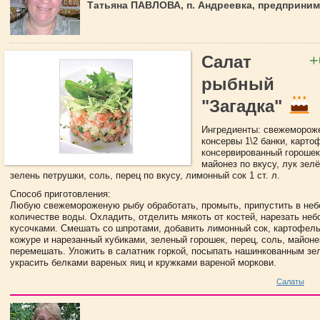
Татьяна ПАВЛОВА, п. Андреевка, предприни
+
Салат
рыбный
"Загадка"
Ингредиенты: свежемороже
консервы 1\2 банки, карто
консервированный горошек 
майонез по вкусу, лук зелё
зелень петрушки, соль, перец по вкусу, лимонный сок 1 ст. л.
Способ приготовления:
Любую свежемороженую рыбу обработать, промыть, припустить в не
количестве воды. Охладить, отделить мякоть от костей, нарезать не
кусочками. Смешать со шпротами, добавить лимонный сок, картофель
кожуре и нарезанный кубиками, зеленый горошек, перец, соль, майоне
перемешать. Уложить в салатник горкой, посыпать нашинкованным зе
украсить белками вареных яиц и кружками вареной моркови.
Салаты