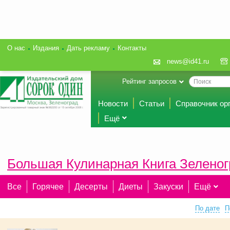
О нас
Издания
Дать рекламу
Контакты
news@id41.ru
Рейтинг запросов
Новости
Статьи
Справочник ор
Ещё
Большая Кулинарная Книга Зеленог
Все
Горячее
Десерты
Диеты
Закуски
Ещё
По дате
П