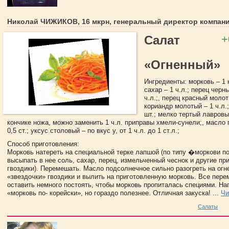
Николай ЧИЖИКОВ, 16 мкрн, генеральный директор компан
+
Салат
«Огненный»
Ингредиенты: морковь – 1 кг
сахар – 1 ч.л.; перец черн
ч.л.;, перец красный молот
кориандр молотый – 1 ч.л.;
шт.; мелко тертый лавровы
кончике ножа, можно заменить 1 ч.л. приправы хмели-сунели;, масло
0,5 ст.; уксус столовый – по вкус у, от 1 ч.л. до 1 ст.л.;
Способ приготовления:
Морковь натереть на специальной терке лапшой (по типу �моркови по
высыпать в нее соль, сахар, перец, измельченный чеснок и другие пр
гвоздики). Перемешать. Масло подсолнечное сильно разогреть на огне
«звездочки» гвоздики и вылить на приготовленную морковь. Все пере
оставить немного постоять, чтобы морковь пропиталась специями. На
«морковь по- корейски», но гораздо полезнее. Отличная закуска! ...
Чи
Салаты