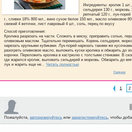
Ингредиенты: кролик 1 шт.
сельдерея 130 г., морковь 1
репчатый 120 г., лук-порей
г., сливки 18% 800 мл., вино сухое белое 150 мл., масло оливковое 80
свежий 4 веточки, лист лавровый 4 шт., соль, перец по вкусу
Способ приготовления:
Кролика разрезать на части. Сложить в миску, приправить солью, пер
оливковым маслом. Тщательно перемешать. Корень сельдерея, морко
нарезать крупными кубиками. Лук-порей нарезать такими же кусочкам
разогреть оливковое масло, выложить куски кролика и обжарить до з
корочки. Переложить кролика в кастрюлю с толстыми стенками. В ск
где жарился кролик, выложить сельдерей и морковь. Обжарить до мяг
лук и жарить еще не...
Читать полностью
Горячее
1
2
Пожалуйста,
авторизируйтесь
или
зарегистрируйтесь
, чтобы доб