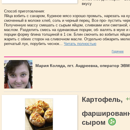
вкусу
Способ приготовления:
Яйца взбить с сахаром, Куриное мясо хорошо промыть, нарезать на к
смоченный в молоке хлеб, соль и черный перец. Все про- пустить чер
Полученную массу смешать с сырым яйцом, сливками или сметаной,
маслом. Разделить смесь на одинаковые порции, об- валять в муке и
порции форму блина толщиной в 1 см. Блин смочить во взбитых яйцах
жарить с обеих сторон на сливочном масле. Отдельно обжарить мел
репчатый лук, порубить чеснок...
Читать полностью
Горячее
Мария Коляда, пгт. Андреевка, оператор ЭВМ
+
Картофель,
фарширован
сыром