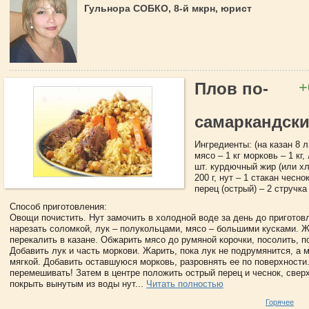
Гульнора СОБКО, 8-й мкрн, юрист
+
Плов по-
самаркандск
Ингредиенты: (на казан 8 ли
мясо – 1 кг морковь – 1 кг,
шт. курдючный жир (или хл
200 г, нут – 1 стакан чесно
перец (острый) – 2 стручка 
Способ приготовления:
Овощи почистить. Нут замочить в холодной воде за день до приготов
нарезать соломкой, лук – полукольцами, мясо – большими кусками. Ж
перекалить в казане. Обжарить мясо до румяной корочки, посолить, п
Добавить лук и часть моркови. Жарить, пока лук не подрумянится, а 
мягкой. Добавить оставшуюся морковь, разровнять ее по поверхности
перемешивать! Затем в центре положить острый перец и чеснок, свер
покрыть вынутым из воды нут...
Читать полностью
Горячее