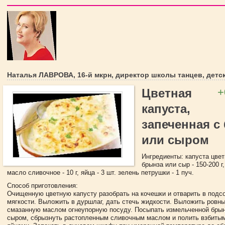
Наталья ЛАВРОВА, 16-й мкрн, директор школы танцев, детс
+
Цветная
капуста,
запеченная с
или сыром
Ингредиенты: капуста цветн
брынза или сыр - 150-200 г,
масло сливочное - 10 г, яйца - 3 шт. зелень петрушки - 1 пуч.
Способ приготовления:
Очищенную цветную капусту разобрать на кочешки и отварить в подс
мягкости. Выложить в дуршлаг, дать стечь жидкости. Выложить ровн
смазанную маслом огнеупорную посуду. Посыпать измельченной брын
сыром, сбрызнуть растопленным сливочным маслом и полить взбиты