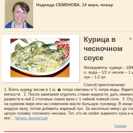
Надежда СЕМЕНОВА, 14 мкрн, повар
+
Курица в
чесночном
соусе
Ингредиенты: курица – 1000
л, вода – 1/2 л чеснок – 1 ш
лук – 1-2 шт.
Способ приготовления:
1. Взять курицу весом в 1 кг, � литра сметаны и ½ литра воды. Вари
мягкости. 2. После закипания отделить стакан жидкости, дать немног
развести в ней 2 столовые ложки муки с 1 чайной ложкой соли. 3. О
на курином жире или на сливочном масле большую луковицу. В конце
жидкую муку, потом добавить жареный лук. За несколько минут до сня
целую головку толченого чеснока. Тот, кто не любит жареного лука и 
мог...
Читать полностью
Горячее