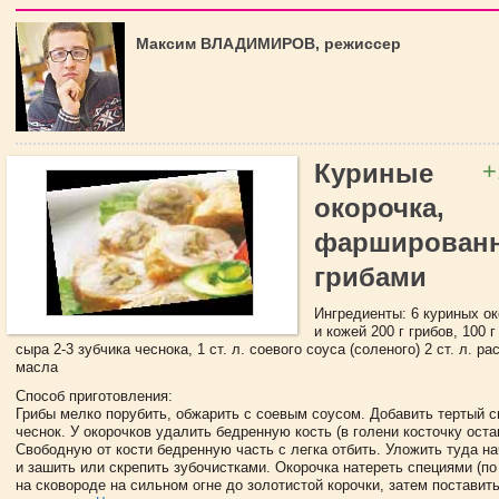
Максим ВЛАДИМИРОВ, режиссер
+
Куриные
окорочка,
фарширован
грибами
Ингредиенты: 6 куриных о
и кожей 200 г грибов, 100 г
сыра 2-3 зубчика чеснока, 1 ст. л. соевого соуса (соленого) 2 ст. л. р
масла
Способ приготовления:
Грибы мелко порубить, обжарить с соевым соусом. Добавить тертый 
чеснок. У окорочков удалить бедренную кость (в голени косточку оста
Свободную от кости бедренную часть с легка отбить. Уложить туда на
и зашить или скрепить зубочистками. Окорочка натереть специями (по
на сковороде на сильном огне до золотистой корочки, затем поставит