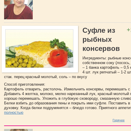
+
Суфле из
рыбных
консервов
Ингредиенты: рыбные конс
собственном соку (лосось,
– 1 банка картофель – 0,5 
4 шт. лук репчатый – 1-2 шт
стак. перец красный молотый, соль – по вкусу
Способ приготовления:
Картофель отварить, растолочь. Измельчить консервы, перемешать с
Добавить 4 желтка, молоко, мелко нарезанный лук, красный молотый п
хорошо перемешать. Уложить в глубокую сковороду, смазанную слив
Белки взбить до образования пены и покрыть ими суфле. Поставить в
духовку. Когда белки подрумянятся – блюдо готово. Приятного аппетит
полностью
Горячее