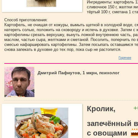
Ингредиенты: картофель 1
сливочное 150 г, желтки яи
тёртый 100 г, сметана 1 ст
Способ приготовления:
Картофель, не очищая от кожуры, вымыть щеткой в холодной воде, с
натереть солью, положить на сковороду и испечь в духовке. Затем с 
картофелины срезать верхушку, вынуть ложкой внутреннюю часть, ра
маслом, частью сыра, желтками и сметаной. Посолить, поперчить по в
смесью нафаршировать картофелины. Затем посыпать оставшимся т
снова запекать в духовке до тех пор, пока сыр не растопится.
Горячее
Дмитрий Пафнутов, 1 мкрн, психолог
+
Кролик,
запечённый в
с овощами