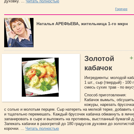
духовку. ...
Читать полностью
Горячее
Наталья АРЕФЬЕВА, жительница 1-го мкрн
+
Золотой
кабачок
Ингредиенты: молодой кабач
1 шт., сыр (твердый) - 100 
смесь сухих трав - по вкус
Способ приготовления:
Кабачок вымыть, обсушить,
кожуры, нарезать брусочка
с солью и молотым перцем. Сыр натереть на мелкой терке, добавить 
и тщательно перемешать. Каждый брусочек кабачка обмакнуть в яичн
запанировать в сыре и выложить на противень, выстланный бумагой д
Запекать кабачки в разогретой до 180 градусов духовке до золотисто
корочки. ...
Читать полностью