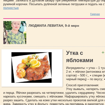
яйцами. Запекать в духовом шкафу при умеренной температуре до об
румяной корочки. Посыпать рубленой зеленью петрушки и подать на с
полностью
Горячее
ЛЮДМИЛА ЛЕВИТАН, 9-й мкрн
+
Утка с
яблоками
Ингредиенты: • утка – 1 т
2 кг; • яблоки (антоновка 
сортов) – 500 г;, • специи 
черный перец) – по вкусу; •
Способ приготовления:
Утку вымыть, натереть см
и перца. Яблоки разрезать на четвертинки, удалить сердцевину. Чесно
нарезать кусочками, смешать с яблоками. Нафаршировать утку яблок
разрез зашить. Сделать на коже утки несколько проколов вилкой для
жира. Завернуть утку в фольгу, поместить на противень в разогрету