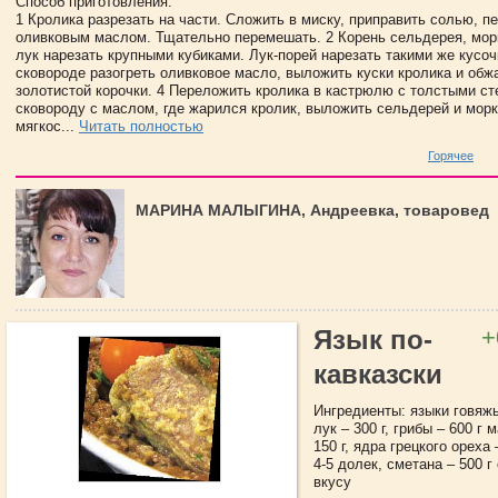
Способ приготовления:
1 Кролика разрезать на части. Сложить в миску, приправить солью, п
оливковым маслом. Тщательно перемешать. 2 Корень сельдерея, мор
лук нарезать крупными кубиками. Лук-порей нарезать такими же кусоч
сковороде разогреть оливковое масло, выложить куски кролика и обж
золотистой корочки. 4 Переложить кролика в кастрюлю с толстыми ст
сковороду с маслом, где жарился кролик, выложить сельдерей и мор
мягкос...
Читать полностью
Горячее
МАРИНА МАЛЫГИНА, Андреевка, товаровед
+
Язык по-
кавказски
Ингредиенты: языки говяжь
лук – 300 г, грибы – 600 г
150 г, ядра грецкого ореха 
4-5 долек, сметана – 500 г
вкусу