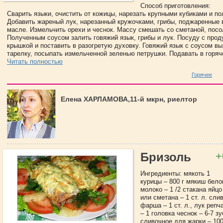
Способ приготовления:
Сварить языки, очистить от кожицы, нарезать крупными кубиками и по
Добавить жареный лук, нарезанный кружочками, грибы, поджаренные 
масле. Измельчить орехи и чеснок. Массу смешать со сметаной, посо
Полученным соусом залить говяжий язык, грибы и лук. Посуду с прод
крышкой и поставить в разогретую духовку. Говяжий язык с соусом в
тарелку, посыпать измельченной зеленью петрушки. Подавать в горяче
Читать полностью
Горячее
Елена ХАРЛАМОВА,11-й мкрн, риелтор
+
Бризоль
Ингредиенты: мякоть 1
курицы – 800 г мякиш белог
молоко – 1 /2 стакана яйцо
или сметана – 1 ст. л. сл
фарша – 1 ст. л., лук реп
– 1 головка чеснок – 6-7 зу
сливочное для жарки – 100