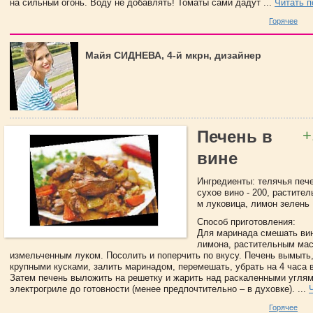
на сильный огонь. Воду не добавлять! Томаты сами дадут ...
Читать 
Горячее
Майя СИДНЕВА, 4-й мкрн, дизайнер
+
Печень в
вине
Ингредиенты: телячья пече
сухое вино - 200, растител
м луковица, лимон зелень
Способ приготовления:
Для маринада смешать вин
лимона, растительным ма
измельченным луком. Посолить и поперчить по вкусу. Печень вымыть,
крупными кусками, залить маринадом, перемешать, убрать на 4 часа 
Затем печень выложить на решетку и жарить над раскаленными углям
электрогриле до готовности (менее предпочтительно – в духовке). ...
Горячее