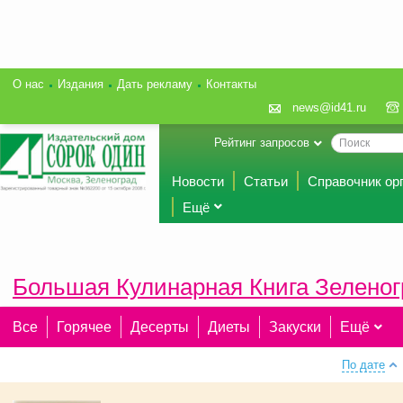
О нас
Издания
Дать рекламу
Контакты
news@id41.ru
Рейтинг запросов
Новости
Статьи
Справочник ор
Ещё
Большая Кулинарная Книга Зеленог
Все
Горячее
Десерты
Диеты
Закуски
Ещё
По дате