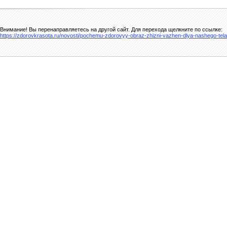
Внимание! Вы перенаправляетесь на другой сайт. Для перехода щелкните по ссылке:
https://zdorovkrasota.ru/novosti/pochemu-zdorovyy-obraz-zhizni-vazhen-dlya-nashego-tela