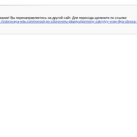
ание! Вы перенаправляетесь на другой сайт. Для перехода щелкните по ссылке:
s://zdorovaya-eda.com/novosti-po-zdorovomu-pitaniyu/gormony-zakrytyy-vrag-dlya-sbrosa