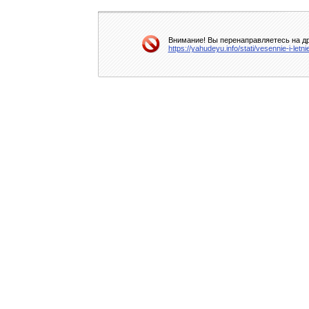
Внимание! Вы перенаправляетесь на др
https://yahudeyu.info/stati/vesennie-i-le