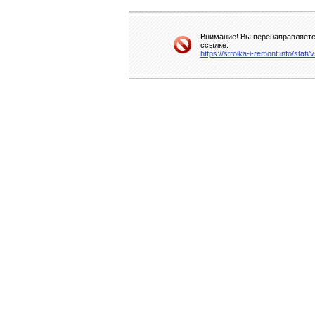
Внимание! Вы перенаправляетес
ссылке:
https://stroika-i-remont.info/stat