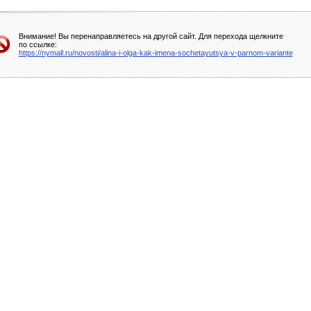
Внимание! Вы перенаправляетесь на другой сайт. Для перехода щелкните
по ссылке:
https://nymall.ru/novosti/alina-i-olga-kak-imena-sochetayutsya-v-parnom-variante