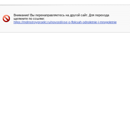
Внимание! Вы перенаправляетесь на другой сайт. Для перехода
щелкните по ссылке:
https://mdmstroyproekt.ru/novosti/vse-o-floksah-odnoletnie-i-mnogoletnie