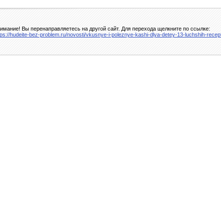
имание! Вы перенаправляетесь на другой сайт. Для перехода щелкните по ссылке:
tps://hudeite-bez-problem.ru/novosti/vkusnye-i-poleznye-kashi-dlya-detey-13-luchshih-recep