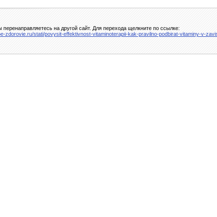
 перенаправляетесь на другой сайт. Для перехода щелкните по ссылке:
e-zdorovie.ru/stati/povysit-effektivnost-vitaminoterapii-kak-pravilno-podbirat-vitaminy-v-zavi