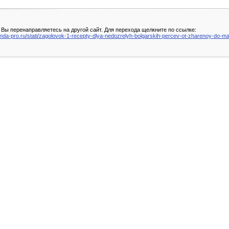
 Вы перенаправляетесь на другой сайт. Для перехода щелкните по ссылке:
zenda-pro.ru/stati/zagolovok-1-recepty-dlya-nedozrelyh-bolgarskih-percev-ot-zharenoy-do-m