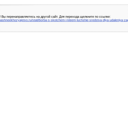
 Вы перенаправляетесь на другой сайт. Для перехода щелкните по ссылке:
mashneekhozyajstvo.ru/stati/borba-s-skotchem-i-kleem-luchshie-sredstva-dlya-udaleniya-z