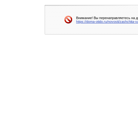
Внимание! Вы перенаправляетесь на др
https://doma-otido.ru/novosti/zashchita-