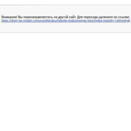
Внимание! Вы перенаправляетесь на другой сайт. Для перехода щелкните по ссылке:
https://dom-na-vodah.ru/novosti/probuzhdenie-podzemnogo-istochnika-metody-i-tehnologii