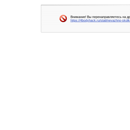
Внимание! Вы перенаправляетесь на др
https://4bodyhack.ru/stati/nevazhno-skol