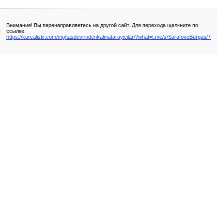
Внимание! Вы перенаправляетесь на другой сайт. Для перехода щелкните по
ссылке:
https://kurcalistir.com/mg/tasdevrindenkalmatarayicilar/?what=t.me/s/SarafovoBurgas/7