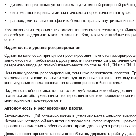
дизель-генераторные установки для длительной резервной работы
системы мониторинга и автоматического переключения нагрузок;
распределительные шкафы и кабельные трассы внутри машинных 
Комплексная интеграция этих элементов позволяет создать устойчиву
способную выдерживать как локальные сбои, так и масштабные авари
сетях.
Надежность и уровни резервирования
Одним из ключевых принципов проектирования является резервирова
зависимости от требований к доступности применяются различные схе
резервного ввода до полной избыточности по схеме N+1, 2N или 2N+1
Чем выше уровень резервирования, тем ниже вероятность простоя. П
увеличиваются капитальные и эксплуатационные затраты, поэтому в
конфигурации всегда основан на анализе рисков и бизнес-задач.
Надежность обеспечивается не только дублированием оборудования, 
техническим обслуживанием, тестированием систем переключения и 
мониторингом параметров сети.
Автономность и бесперебойная работа
Автономность ЦОД особенно важна в условиях нестабильного энерго
Источники бесперебойного питания позволяют компенсировать кратк
провалы напряжения и обеспечивают время для запуска резервных ге
Дизель-генераторные установки способны поддерживать работу дата-ц