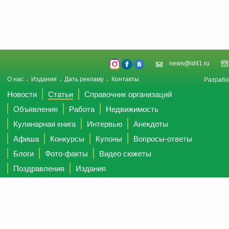
news@id41.ru
О нас
Издания
Дать рекламу
Контакты
Разрабо
Новости
Статьи
Справочник организаций
Объявления
Работа
Недвижимость
Кулинарная книга
Интервью
Анекдоты
Афиша
Конкурсы
Купоны
Вопросы-ответы
Блоги
Фото-факты
Видео сюжеты
Поздравления
Издания