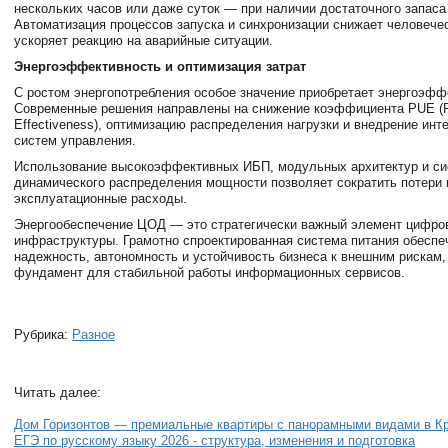
нескольких часов или даже суток — при наличии достаточного запаса
Автоматизация процессов запуска и синхронизации снижает человече
ускоряет реакцию на аварийные ситуации.
Энергоэффективность и оптимизация затрат
С ростом энергопотребления особое значение приобретает энергоэфф
Современные решения направлены на снижение коэффициента PUE (
Effectiveness), оптимизацию распределения нагрузки и внедрение ин
систем управления.
Использование высокоэффективных ИБП, модульных архитектур и си
динамического распределения мощности позволяет сократить потери
эксплуатационные расходы.
Энергообеспечение ЦОД — это стратегически важный элемент цифро
инфраструктуры. Грамотно спроектированная система питания обеспе
надежность, автономность и устойчивость бизнеса к внешним рискам,
фундамент для стабильной работы информационных сервисов.
Рубрика:
Разное
Читать далее:
Дом Горизонтов — премиальные квартиры с панорамными видами в К
ЕГЭ по русскому языку 2026 - структура, изменения и подготовка