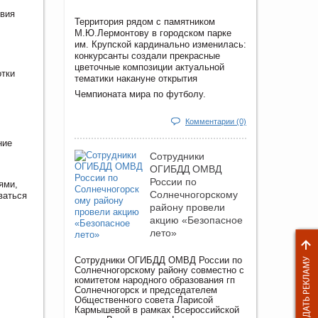
твия
Территория рядом с памятником
М.Ю.Лермонтову в городском парке
им. Крупской кардинально изменилась:
конкурсанты создали прекрасные
цветочные композиции актуальной
отки
тематики накануне открытия
Чемпионата мира по футболу.
Комментарии (0)
ние
Сотрудники
ОГИБДД ОМВД
России по
ями,
Солнечногорскому
ваться
району провели
акцию «Безопасное
лето»
Сотрудники ОГИБДД ОМВД России по
Солнечногорскому району совместно с
комитетом народного образования гп
Солнечногорск и председателем
Общественного совета Ларисой
Кармышевой в рамках Всероссийской