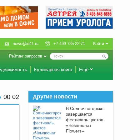
news@id41.ru
+7 499 735-22-71
Войти
Рейтинг запросов
едвижимость
Кулинарная книга
Ещё
00:02
Другие новости
В Солнечногорске
завершается
фестиваль цветов
«Чемпионат
Flowers»