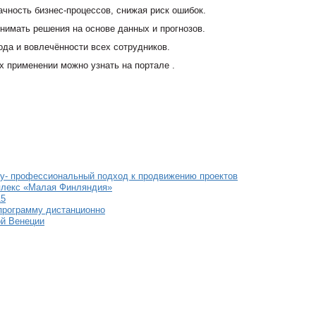
чность бизнес-процессов, снижая риск ошибок.
нимать решения на основе данных и прогнозов.
да и вовлечённости всех сотрудников.
х применении можно узнать на портале .
y- профессиональный подход к продвижению проектов
мплекс «Малая Финляндия»
15
 программу дистанционно
ой Венеции