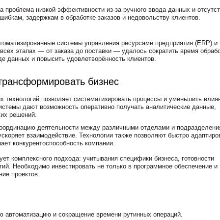
 проблема низкой эффективности из-за ручного ввода данных и отсутс
шибкам, задержкам в обработке заказов и недовольству клиентов.
томатизированные системы управления ресурсами предприятия (ERP) и
всех этапах — от заказа до поставки — удалось сократить время обраб
де данных и повысить удовлетворённость клиентов.
 трансформировать бизнес
х технологий позволяет систематизировать процессы и уменьшить влия
системы дают возможность оперативно получать аналитические данные,
их решений.
оординацию деятельности между различными отделами и подразделени
ускоряет взаимодействие. Технологии также позволяют быстро адаптиро
шает конкурентоспособность компании.
ует комплексного подхода: учитывания специфики бизнеса, готовности
гий. Необходимо инвестировать не только в программное обеспечение и
ние проектов.
ю автоматизацию и сокращение времени рутинных операций.