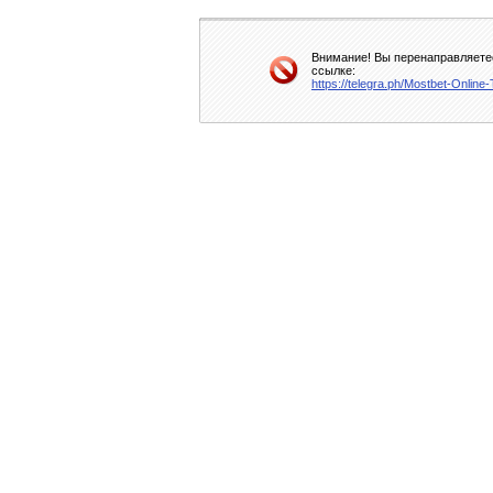
Внимание! Вы перенаправляетес
ссылке:
https://telegra.ph/Mostbet-Online