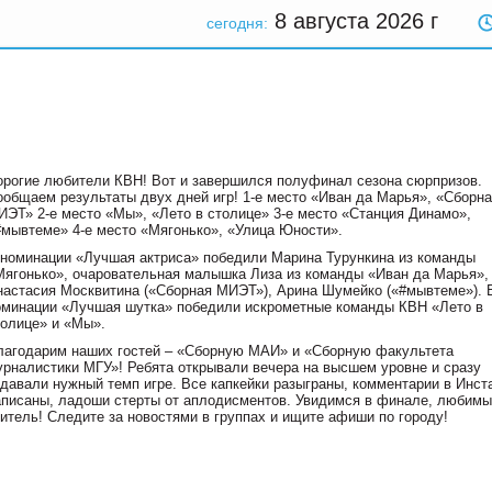
8 августа 2026
г
сегодня:
орогие любители КВН! Вот и завершился полуфинал сезона сюрпризов.
ообщаем результаты двух дней игр! 1-е место «Иван да Марья», «Сборн
ИЭТ» 2-е место «Мы», «Лето в столице» 3-е место «Станция Динамо»,
#мывтеме» 4-е место «Мягонько», «Улица Юности».
 номинации «Лучшая актриса» победили Марина Турункина из команды
Мягонько», очаровательная малышка Лиза из команды «Иван да Марья»,
настасия Москвитина («Сборная МИЭТ»), Арина Шумейко («#мывтеме»). 
оминации «Лучшая шутка» победили искрометные команды КВН «Лето в
толице» и «Мы».
лагодарим наших гостей – «Сборную МАИ» и «Сборную факультета
урналистики МГУ»! Ребята открывали вечера на высшем уровне и сразу
адавали нужный темп игре. Все капкейки разыграны, комментарии в Инст
аписаны, ладоши стерты от аплодисментов. Увидимся в финале, любим
ритель! Следите за новостями в группах и ищите афиши по городу!