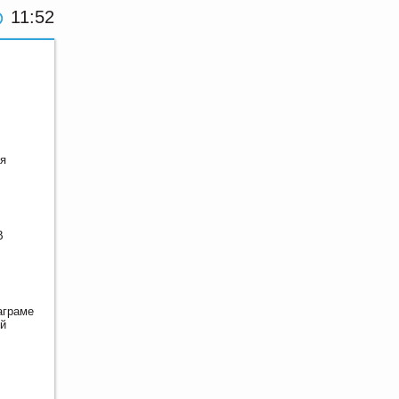
11:52
ая
В
аграме
ый