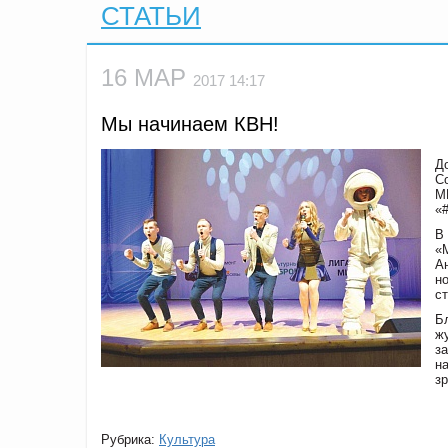
СТАТЬИ
16 МАР
2017 14:17
Мы начинаем КВН!
Д
С
М
«
В
«
А
н
с
Б
ж
з
н
з
Рубрика:
Культура