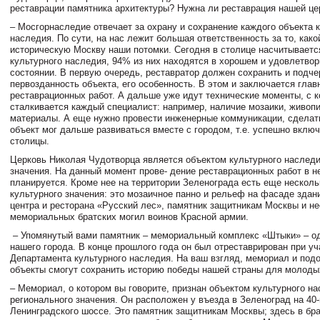
реставрации памятника архитектуры? Нужна ли реставрация нашей це
– Мосгорнаследие отвечает за охрану и сохранение каждого объекта 
наследия. По сути, на нас лежит большая ответственность за то, како
историческую Москву наши потомки. Сегодня в столице насчитываетс
культурного наследия, 94% из них находятся в хорошем и удовлетво
состоянии. В первую очередь, реставратор должен сохранить и подче
первозданность объекта, его особенность. В этом и заключается гла
реставрационных работ. А дальше уже идут технические моменты, с 
сталкивается каждый специалист: например, наличие мозаики, живоп
материалы. А еще нужно провести инженерные коммуникации, сделать
объект мог дальше развиваться вместе с городом, т.е. успешно включ
столицы.
Церковь Николая Чудотворца является объектом культурного наследи
значения. На данный момент прове- дение реставрационных работ в н
планируется. Кроме нее на территории Зеленограда есть еще несколь
культурного значения: это мозаичное панно и рельеф на фасаде здан
центра и ресторана «Русский лес», памятник защитникам Москвы и н
мемориальных братских могил воинов Красной армии.
– Упомянутый вами памятник – мемориальный комплекс «Штыки» – о
нашего города. В конце прошлого года он был отреставрирован при уч
Департамента культурного наследия. На ваш взгляд, мемориал и под
объекты смогут сохранить историю победы нашей страны для молоды
– Мемориал, о котором вы говорите, признан объектом культурного н
регионального значения. Он расположен у въезда в Зеленоград на 40
Ленинградского шоссе. Это памятник защитникам Москвы; здесь в бр