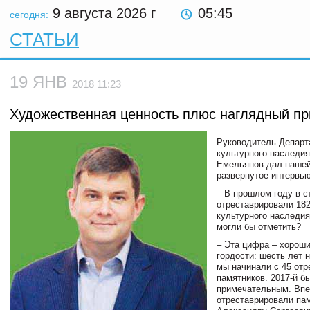
9 августа 2026
г
05:45
сегодня:
СТАТЬИ
19 ЯНВ
2018 11:23
Художественная ценность плюс наглядный п
Руководитель Департ
культурного наследи
Емельянов дал нашей
развернутое интервью
– В прошлом году в с
отреставрировали 182
культурного наследия
могли бы отметить?
– Эта цифра – хорош
гордости: шесть лет на
мы начинали с 45 от
памятников. 2017-й б
примечательным. Вп
отреставрировали па