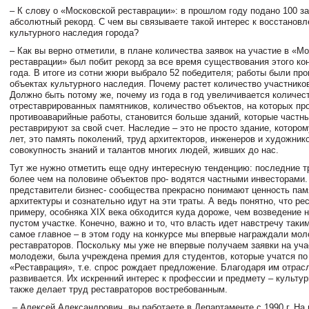
– К слову о «Московской реставрации»: в прошлом году подано 100 за
абсолютный рекорд. С чем вы связываете такой интерес к восстанов
культурного наследия города?
– Как вы верно отметили, в плане количества заявок на участие в «М
реставрации» был побит рекорд за все время существования этого кон
года. В итоге из сотни жюри выбрало 52 победителя; работы были пр
объектах культурного наследия. Почему растет количество участников
Должно быть потому же, почему из года в год увеличивается количес
отреставрированных памятников, количество объектов, на которых пр
противоаварийные работы, становится больше зданий, которые частн
реставрируют за свой счет. Наследие – это не просто здание, котором
лет, это память поколений, труд архитекторов, инженеров и художник
совокупность знаний и талантов многих людей, живших до нас.
Тут же нужно отметить еще одну интересную тенденцию: последние т
более чем на половине объектов про- водятся частными инвесторами.
представители бизнес- сообщества прекрасно понимают ценность пам
архитектуры и сознательно идут на эти траты. А ведь понятно, что рес
примеру, особняка XIX века обходится куда дороже, чем возведение н
пустом участке. Конечно, важно и то, что власть идет навстречу таки
самое главное – в этом году на конкурсе мы впервые награждали мо
реставраторов. Поскольку мы уже не впервые получаем заявки на уча
молодежи, была учреждена премия для студентов, которые учатся по
«Реставрация», т.е. спрос рождает предложение. Благодаря им отрас
развивается. Их искренний интерес к профессии и предмету – культу
также делает труд реставраторов востребованным.
– Алексей Александрович, вы работаете в Департаменте с 1990 г. На 