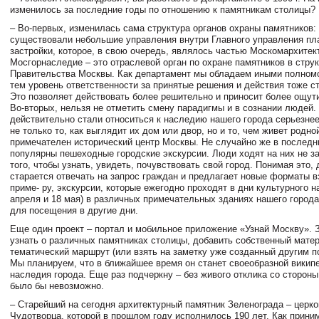
изменилось за последние годы по отношению к памятникам столицы?
– Во-первых, изменилась сама структура органов охраны памятников: 
существовали небольшие управления внутри Главного управления пл
застройки, которое, в свою очередь, являлось частью Москомархитек
Мосгорнаследие – это отраслевой орган по охране памятников в стру
Правительства Москвы. Как департамент мы обладаем иными полномо
тем уровень ответственности за принятые решения и действия тоже с
Это позволяет действовать более решительно и приносит более ощут
Во-вторых, нельзя не отметить смену парадигмы и в сознании людей.
действительно стали относиться к наследию нашего города серьезнее
не только то, как выглядит их дом или двор, но и то, чем живет родно
примечателен исторический центр Москвы. Не случайно же в последн
популярны пешеходные городские экскурсии. Люди ходят на них не за
того, чтобы узнать, увидеть, почувствовать свой город. Понимая это,
старается отвечать на запрос граждан и предлагает новые форматы в
приме- ру, экскурсии, которые ежегодно проходят в дни культурного н
апреля и 18 мая) в различных примечательных зданиях нашего города,
для посещения в другие дни.
Еще один проект – портал и мобильное приложение «Узнай Москву». 
узнать о различных памятниках столицы, добавить собственный матер
тематический маршрут (или взять на заметку уже созданный другим п
Мы планируем, что в ближайшее время он станет своеобразной викип
наследия города. Еще раз подчеркну – без живого отклика со стороны
было бы невозможно.
– Старейший на сегодня архитектурный памятник Зеленограда – церк
Чудотворца, которой в прошлом году исполнилось 190 лет. Как прини