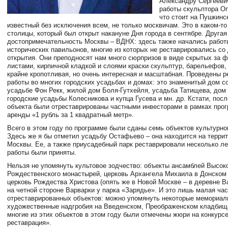
Александру Сергееви
работы скульптора Оп
что стоит на Пушкинс
известный без исключения всем, не только москвичам. Это в каком-т
столицы, который был открыт накануне Дня города в сентябре. Другая
достопримечательность Москвы – ВДНХ: здесь также начались работ
исторических павильонов, многие из которых не реставрировались со 
открытия. Они преподносят нам много сюрпризов в виде скрытых за 
листами, кирпичной кладкой и слоями краски скульптур, барельефов,
крайне кропотливая, но очень интересная и масштабная. Проведены 
работы во многих городских усадьбах и домах: это знаменитый дом с
усадьбе Фон Рекк, жилой дом Боля-Гутхейля, усадьба Татищева, дом
городские усадьбы Колесникова и купца Гусева и мн. др. Кстати, пос
объекта были отреставрированы частными инвесторами в рамках про
аренды «1 рубль за 1 квадратный метр».
Всего в этом году по программе были сданы семь объектов культурно
Здесь же я бы отметил усадьбу Остафьево – она находится на терри
Москвы. Ее, а также приусадебный парк реставрировали несколько лет,
работы были приняты.
Нельзя не упомянуть культовое зодчество: объекты ансамблей Высоко
Рождественского монастырей, церковь Архангела Михаила в Донском
церковь Рождества Христова (опять же в Новой Москве – в деревне В
на четной стороне Варварки у парка «Зарядье». И это лишь малая час
отреставрированных объектов: можно упомянуть некоторые мемориалы
художественные надгробия на Введенском, Преображенском кладбища
многие из этих объектов в этом году были отмечены жюри на конкурс
реставрация».