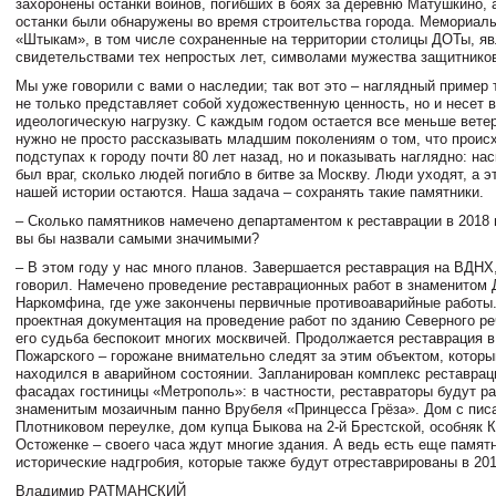
захоронены останки воинов, погибших в боях за деревню Матушкино, а
останки были обнаружены во время строительства города. Мемориал
«Штыкам», в том числе сохраненные на территории столицы ДОТы, я
свидетельствами тех непростых лет, символами мужества защитников
Мы уже говорили с вами о наследии; так вот это – наглядный пример т
не только представляет собой художественную ценность, но и несет 
идеологическую нагрузку. С каждым годом остается все меньше вете
нужно не просто рассказывать младшим поколениям о том, что проис
подступах к городу почти 80 лет назад, но и показывать наглядно: на
был враг, сколько людей погибло в битве за Москву. Люди уходят, а э
нашей истории остаются. Наша задача – сохранять такие памятники.
– Сколько памятников намечено департаментом к реставрации в 2018 г
вы бы назвали самыми значимыми?
– В этом году у нас много планов. Завершается реставрация на ВДНХ,
говорил. Намечено проведение реставрационных работ в знаменитом
Наркомфина, где уже закончены первичные противоаварийные работы
проектная документация на проведение работ по зданию Северного ре
его судьба беспокоит многих москвичей. Продолжается реставрация в
Пожарского – горожане внимательно следят за этим объектом, которы
находился в аварийном состоянии. Запланирован комплекс реставрац
фасадах гостиницы «Метрополь»: в частности, реставраторы будут ра
знаменитым мозаичным панно Врубеля «Принцесса Грёза». Дом с пис
Плотниковом переулке, дом купца Быкова на 2-й Брестской, особняк 
Остоженке – своего часа ждут многие здания. А ведь есть еще памятн
исторические надгробия, которые также будут отреставрированы в 2018
Владимир РАТМАНСКИЙ