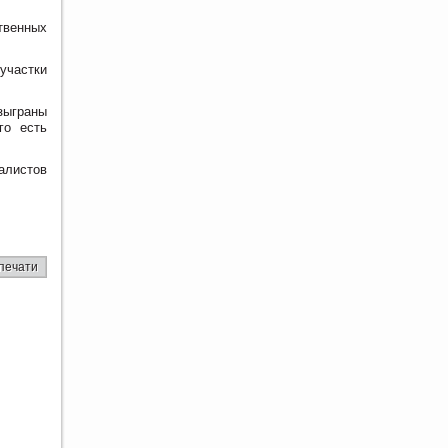
твенных
участки
зыграны
го есть
алистов
печати