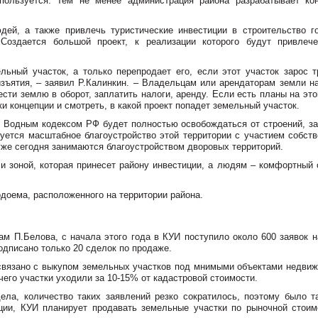
пользуется. Тем не менее администрация района разрабатывает ко
й, а также привлечь туристические инвестиции в строительство го
 Создается большой проект, к реализации которого будут привлеч
льный участок, а только перепродает его, если этот участок зарос т
зъятия, – заявил Р.Калинкин. – Владельцам или арендаторам земли на
сти землю в оборот, заплатить налоги, аренду. Если есть планы на эт
ки концепции и смотреть, в какой проект попадет земельный участок.
с Водным кодексом РФ будет полностью освобождаться от строений, за
уется масштабное благоустройство этой территории с участием собств
уже сегодня занимаются благоустройством дворовых территорий.
и зоной, которая принесет району инвестиции, а людям – комфортный 
одоема, расположенного на территории района.
ам П.Белова, с начала этого года в КУИ поступило около 600 заявок н
одписано только 20 сделок по продаже.
связано с выкупом земельных участков под мнимыми объектами недвиж
 чего участки уходили за 10-15% от кадастровой стоимости.
ела, количество таких заявлений резко сократилось, поэтому было т
ции, КУИ планирует продавать земельные участки по рыночной стоим