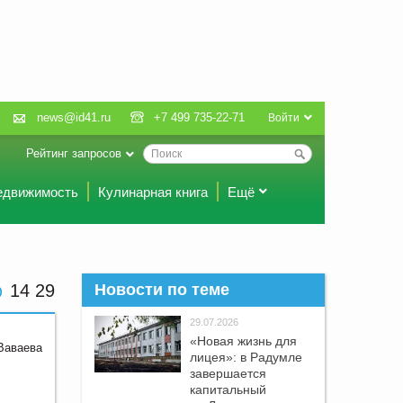
news@id41.ru
+7 499 735-22-71
Войти
Рейтинг запросов
едвижимость
Кулинарная книга
Ещё
14 29
Новости по теме
29.07.2026
«Новая жизнь для
Ваваева
лицея»: в Радумле
завершается
капитальный