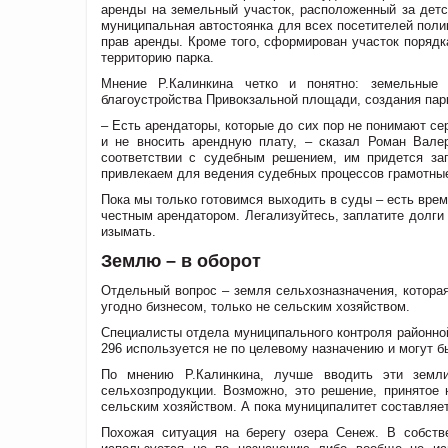
аренды на земельный участок, расположенный за детс
муниципальная автостоянка для всех посетителей поли
прав аренды. Кроме того, сформирован участок порядк
территорию парка.
Мнение Р.Калинкина четко и понятно: земельные 
благоустройства Привокзальной площади, создания парко
– Есть арендаторы, которые до сих пор не понимают се
и не вносить арендную плату, – сказал Роман Вале
соответствии с судебным решением, им придется за
привлекаем для ведения судебных процессов грамотны
Пока мы только готовимся выходить в суды – есть врем
честным арендатором. Легализуйтесь, заплатите долги
изымать.
Землю – в оборот
Отдельный вопрос – земля сельхозназначения, которая
угодно бизнесом, только не сельским хозяйством.
Специалисты отдела муниципального контроля районной
296 используется не по целевому назначению и могут б
По мнению Р.Калинкина, лучше вводить эти земл
сельхозпродукции. Возможно, это решение, принятое
сельским хозяйством. А пока муниципалитет составляет
Похожая ситуация на берегу озера Сенеж. В собств