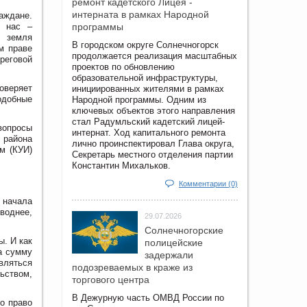
ремонт кадетского Лицея -
интерната в рамках Народной
аждане.
з нас –
программы
ь земля
В городском округе Солнечногорск
м праве
продолжается реализация масштабных
реговой
проектов по обновлению
образовательной инфраструктуры,
оверяет
инициированных жителями в рамках
одобные
Народной программы. Одним из
ключевых объектов этого направления
стал Радумльский кадетский лицей-
вопросы
интернат. Ход капитального ремонта
 района
лично проинспектировал Глава округа,
м (КУИ)
Секретарь местного отделения партии
Константин Михальков.
Комментарии (0)
 начала
оводнее,
29.07.2026
Солнечногорские
ы. И как
полицейские
а сумму
задержали
вляться
подозреваемых в краже из
ьством,
торгового центра
В Дежурную часть ОМВД России по
о право