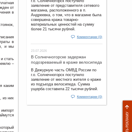
г.о. Солнечногорск поступило
платная
заявление от представителя сетевого
жден от
магазина, расположенного в п.
ючения в
Андреевка, о том, что в магазине была
совершена кража товарно-
материальных ценностей на сумму
тоянок,
более 21 тысячи рублей.
дписания
Комментарии (0)
траты в
л, и мы
23.07.2026
В Солнечногорске задержан
 и стать
подозреваемый в краже велосипеда
 землю –
В Дежурную часть ОМВД России по
г.о. Солнечногорск поступило
заявление от местного жителя о краже
из подъезда велосипеда. Сумма
я каким
ущерба составила 22 тысячи рублей.
Комментарии (0)
 из них
 импорт
аймутся
который