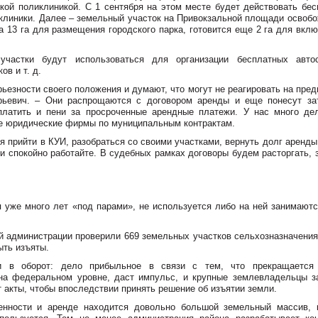
кой поликлиникой. С 1 сентября на этом месте будет действовать бес
клиники. Далее – земельный участок на Привокзальной площади освобо
а 13 га для размещения городского парка, готовится еще 2 га для вкл
участки будут использоваться для организации бесплатных автос
в и т. д.
рьезности своего положения и думают, что могут не реагировать на пре
рьевич. – Они распрощаются с договором аренды и еще понесут за
платить и пени за просроченные арендные платежи. У нас много де
е юридические фирмы по муниципальным контрактам.
я прийти в КУИ, разобраться со своими участками, вернуть долг аренды
 и спокойно работайте. В судебных рамках договоры будем расторгать,
 уже много лет «под парами», не используется либо на ней занимаютс
 администрации проверили 669 земельных участков сельхозназначения,
ыть изъяты.
и в оборот: дело прибыльное в связи с тем, что прекращается
 на федеральном уровне, даст импульс, и крупные землевладельцы з
 акты, чтобы впоследствии принять решение об изъятии земли.
енности и аренде находится довольно большой земельный массив, 