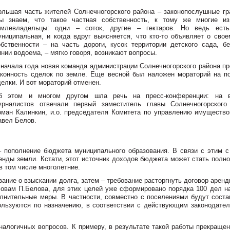
ольшая часть жителей Солнечногорского района – законопослушные гр
ы знаем, что такое частная собственность, к тому же многие и
емлевладельцы: одни – соток, другие – гектаров. Но ведь ест
униципальная, и когда вдруг выясняется, что кто-то объявляет о свое
обственности – на часть дороги, кусок территории детского сада, бе
инии водоема, – мягко говоря, возникают вопросы.
 начала года новая команда администрации Солнечногорского района пр
аконность сделок по земле. Еще весной был наложен мораторий на п
делки. И вот мораторий отменен.
б этом и многом другом шла речь на пресс-конференции: на 
урналистов отвечали первый заместитель главы Солнечногорского
оман Калинкин, и.о. председателя Комитета по управлению имущество
авел Белов.
– пополнение бюджета муниципального образования. В связи с этим с
ренды земли. Кстати, этот источник доходов бюджета может стать полн
в том числе многолетние.
ние о взыскании долга, затем – требование расторгнуть договор аренд
словам П.Белова, для этих целей уже сформировано порядка 100 дел н
олнительные меры. В частности, совместно с поселениями будут соста
ользуются по назначению, в соответствии с действующим законодател
алогичных вопросов. К примеру, в результате такой работы прекращен