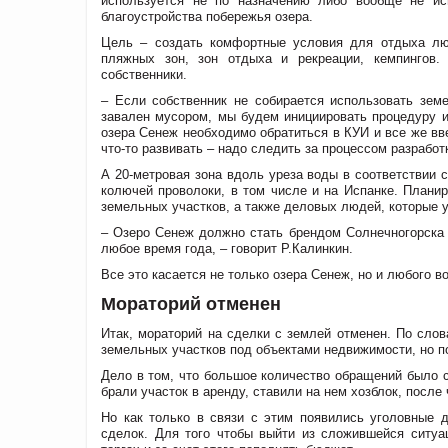
используется не по назначению либо вообще не ис
благоустройства побережья озера.
Цель – создать комфортные условия для отдыха люде
пляжных зон, зон отдыха и рекреации, кемпингов.
собственники.
– Если собственник не собирается использовать земе
завален мусором, мы будем инициировать процедуру и
озера Сенеж необходимо обратиться в КУИ и все же вве
что-то развивать – надо следить за процессом разработ
А 20-метровая зона вдоль уреза воды в соответствии 
колючей проволоки, в том числе и на Испанке. Планир
земельных участков, а также деловых людей, которые 
– Озеро Сенеж должно стать брендом Солнечногорска 
любое время года, – говорит Р.Калинкин.
Все это касается не только озера Сенеж, но и любого в
Мораторий отменен
Итак, мораторий на сделки с землей отменен. По слов
земельных участков под объектами недвижимости, но п
Дело в том, что большое количество обращений было 
брали участок в аренду, ставили на нем хозблок, после
Но как только в связи с этим появились уголовные д
сделок. Для того чтобы выйти из сложившейся ситуа