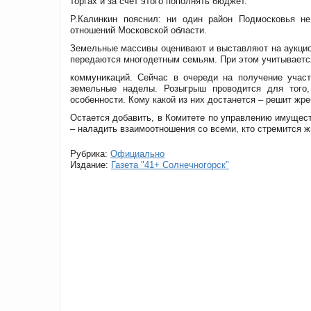
торгах и за счет этого пополнять бюджет.
Р.Калинкин пояснил: ни один район Подмосковья н
отношений Московской области.
Земельные массивы оценивают и выставляют на аукцион
передаются многодетным семьям. При этом учитываетс
коммуникаций. Сейчас в очереди на получение участ
земельные наделы. Розыгрыш проводится для того,
особенности. Кому какой из них достанется – решит жре
Остается добавить, в Комитете по управлению имущест
– наладить взаимоотношения со всеми, кто стремится ж
Рубрика:
Официально
Издание:
Газета "41+ Солнечногорск"