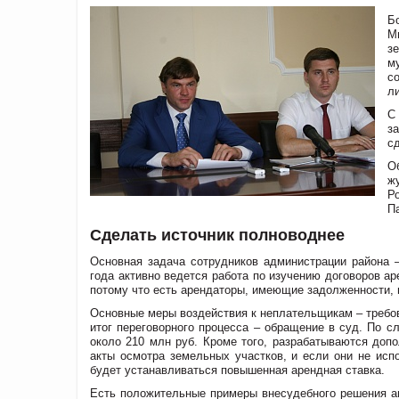
Б
М
з
м
с
л
С
з
с
О
ж
Р
П
Сделать источник полноводнее
Основная задача сотрудников администрации района 
года активно ведется работа по изучению договоров а
потому что есть арендаторы, имеющие задолженности, 
Основные меры воздействия к неплательщикам – требова
итог переговорного процесса – обращение в суд. По 
около 210 млн руб. Кроме того, разрабатываются доп
акты осмотра земельных участков, и если они не исп
будет устанавливаться повышенная арендная ставка.
Есть положительные примеры внесудебного решения ан