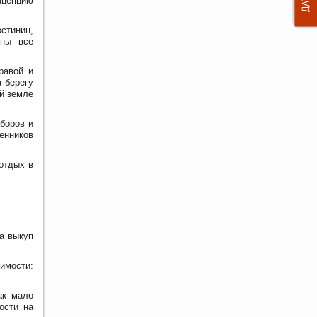
нцепцию
стиниц,
ены все
равой и
 берегу
ой земле
боров и
енников
отдых в
а выкуп
имости:
ак мало
ости на