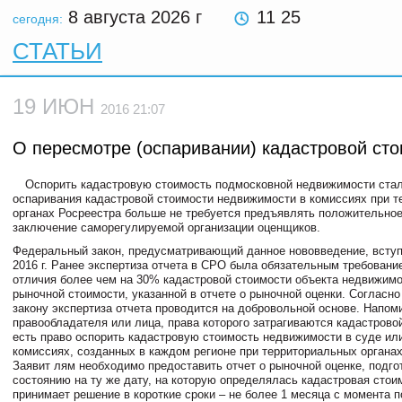
8 августа 2026
г
11 25
сегодня:
СТАТЬИ
19 ИЮН
2016 21:07
О пересмотре (оспаривании) кадастровой ст
Оспорить кадастровую стоимость подмосковной недвижимости ста
оспаривания кадастровой стоимости недвижимости в комиссиях при 
органах Росреестра больше не требуется предъявлять положительное
заключение саморегулируемой организации оценщиков.
Федеральный закон, предусматривающий данное нововведение, вступ
2016 г. Ранее экспертиза отчета в СРО была обязательным требовани
отличия более чем на 30% кадастровой стоимости объекта недвижимо
рыночной стоимости, указанной в отчете о рыночной оценки. Согласно
закону экспертиза отчета проводится на добровольной основе. Напом
правообладателя или лица, права которого затрагиваются кадастрово
есть право оспорить кадастровую стоимость недвижимости в суде ил
комиссиях, созданных в каждом регионе при территориальных органах
Заявит лям необходимо предоставить отчет о рыночной оценке, подго
состоянию на ту же дату, на которую определялась кадастровая стои
принимает решение в короткие сроки – не более 1 месяца с момента п