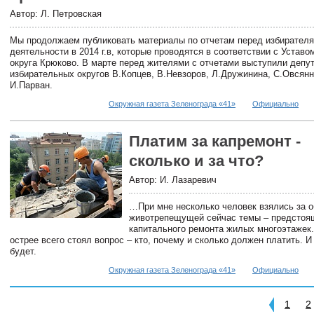
Автор: Л. Петровская
Мы продолжаем публиковать материалы по отчетам перед избирателя
деятельности в 2014 г.в, которые проводятся в соответствии с Устав
округа Крюково. В марте перед жителями с отчетами выступили депута
избирательных округов В.Копцев, В.Невзоров, Л.Дружинина, С.Овсянн
И.Парван.
Окружная газета Зеленограда «41»
Официально
Платим за капремонт -
сколько и за что?
Автор: И. Лазаревич
…При мне несколько человек взялись за 
животрепещущей сейчас темы – предстоя
капитального ремонта жилых многоэтажек.
острее всего стоял вопрос – кто, почему и сколько должен платить. И 
будет.
Окружная газета Зеленограда «41»
Официально
1
2