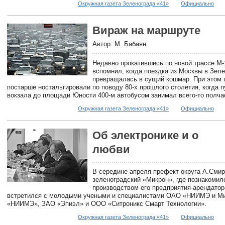
Окружная газета Зеленограда «41»
Официально
Вираж на маршруте
Автор: М. Бабаян
Недавно прокатившись по новой трассе М-
вспомнил, когда поездка из Москвы в Зел
превращалась в сущий кошмар. При этом 
постарше ностальгировали по поводу 80-х прошлого столетия, когда п
вокзала до площади Юности 400-м автобусом занимал всего-то полча
Окружная газета Зеленограда «41»
Официально
Об электронике и о
любви
В середине апреля префект округа А.Смир
зеленоградский «Микрон», где познакомил
производством его предприятия-арендато
встретился с молодыми учеными и специалистами ОАО «НИИМЭ и Ми
«НИИМЭ», ЗАО «Эпиэл» и ООО «Ситроникс Смарт Технологии».
Окружная газета Зеленограда «41»
Официально