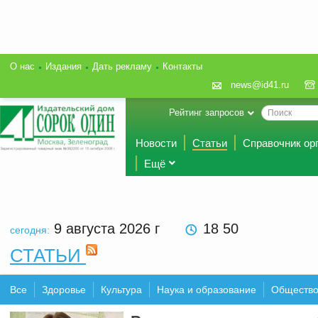
О нас
Издания
Дать рекламу
Контакты
news@id41.ru
Рейтинг запросов
Новости
Статьи
Справочник ор
Ещё
9 августа 2026
г
18:50
сегодня:
СТАТЬИ
Все
Здоровье
Культура
Наука и образование
Обществ