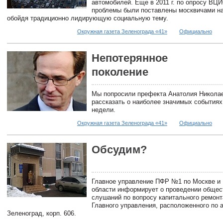
автомобилей. Еще в 2011 г. по опросу ВЦ
проблемы были поставлены москвичами на
обойдя традиционно лидирующую социальную тему.
Окружная газета Зеленограда «41»
Официально
Непотерянное
поколение
Мы попросили префекта Анатолия Никола
рассказать о наиболее значимых события
недели.
Окружная газета Зеленограда «41»
Официально
Обсудим?
Главное управление ПФР №1 по Москве и
области информирует о проведении обще
слушаний по вопросу капитального ремонт
Главного управления, расположенного по 
Зеленоград, корп. 606.