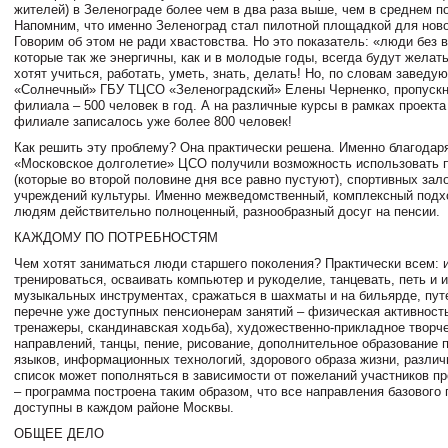
жителей) в Зеленограде более чем в два раза выше, чем в среднем п
Напомним, что именно Зеленоград стал пилотной площадкой для ново
Говорим об этом не ради хвастовства. Но это показатель: «люди без в
которые так же энергичны, как и в молодые годы, всегда будут желат
хотят учиться, работать, уметь, знать, делать! Но, по словам заве
«Солнечный» ГБУ ТЦСО «Зеленоградский» Елены Черненко, пропускн
филиала – 500 человек в год. А на различные курсы в рамках проекта
филиале записалось уже более 800 человек!
Как решить эту проблему? Она практически решена. Именно благодар
«Московское долголетие» ЦСО получили возможность использовать 
(которые во второй половине дня все равно пустуют), спортивных зало
учреждений культуры. Именно межведомственный, комплексный подх
людям действительно полноценный, разнообразный досуг на пенсии.
КАЖДОМУ ПО ПОТРЕБНОСТЯМ
Чем хотят заниматься люди старшего поколения? Практически всем: и
тренироваться, осваивать компьютер и рукоделие, танцевать, петь и и
музыкальных инструментах, сражаться в шахматы и на бильярде, пут
перечне уже доступных пенсионерам занятий – физическая активност
тренажеры, скандинавская ходьба), художественно-прикладное творч
направлений, танцы, пение, рисование, дополнительное образование 
языков, информационных технологий, здорового образа жизни, разли
список может пополняться в зависимости от пожеланий участников пр
– программа построена таким образом, что все направления базового 
доступны в каждом районе Москвы.
ОБЩЕЕ ДЕЛО