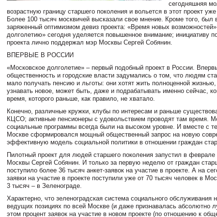
сегодняшняя мо
возрастную границу старшего поколения и вольется в этот проект уже 
Более 100 тысяч москвичей высказали свое мнение. Кроме того, был 
заряженный оптимизмом девиз проекта: «Время новых возможностей»
долголетию» сегодня уделяется повышенное внимание; инициативу п
проекта лично поддержал мэр Москвы Сергей Собянин.
ВПЕРВЫЕ В РОССИИ
«Московское долголетие» – первый подобный проект в России. Вперв
общественность и городские власти задумались о том, что людям ст
мало получать пенсию и льготы: они хотят жить полноценной жизнью,
узнавать новое, может быть, даже и подрабатывать именно сейчас, к
время, которого раньше, как правило, не хватало.
Конечно, различные кружки, клубы по интересам и раньше существов
КЦСО; активные пенсионеры с удовольствием проводят там время. М
социальные программы всегда были на высоком уровне. И вместе с т
Москве сформировался мощный общественный запрос на новую совр
эффективную модель социальной политики в отношении граждан стар
Пилотный проект для людей старшего поколения запустил в феврале 
Москвы Сергей Собянин. И только за первую неделю от граждан стар
поступило более 36 тысяч анкет-заявок на участие в проекте. А на с
заявки на участие в проекте поступили уже от 70 тысяч человек в Мос
3 тысяч – в Зеленограде.
Характерно, что зеленоградская система социального обслуживания 
ведущих позициях по всей Москве (и даже признавалась абсолютно лу
этом процент заявок на участие в новом проекте (по отношению к об