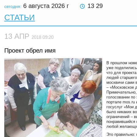
6 августа 2026
г
13 29
сегодня:
СТАТЬИ
13 АПР
2018 09:20
Проект обрел имя
В прошлом номе
уже поделились
что для проекта
людей старшего
москвичи сами 
– «Московское 
Примечательно,
голосовании по 
портале mos.ru 
госуслуг «Мои 
было никаких в
ограничений – в
понравившийся 
любой желающи
Это правильно: 