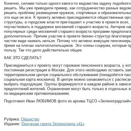
Конечно, силами только одного какого-то ведомства задачу подобног
решить. Мы уже приводили пример, как сотрудничество разных ведом
решить проблему размещения кружков, спортивных и образовательных
это еще не все. К проекту активно присоединяются общественные орга
структуры, а городские власти приглашают к участию в проекте всех, 
поучаствовать в поддержке москвичей старшего возраста. Авторов н
популярных среди москвичей старшего возраста программ предполаг
дополнительно. Причем участие в проекте бизнес-структур благотвор
чистом виде назвать нельзя. Потому что активно живущие пенсионеры
бремя на плечах налогоплательщиков. Это члены социума, которые п
пользу. Так что дело действительно общее.
КАК ЭТО СДЕЛАТЬ?
Присоединиться к проекту могут горожане пенсионного возраста, у ко
постоянная регистрация в Москве. Для этого необходимо оставить за
территориальном центре социального обслуживания (понадобятся пас
социальная карта москвича). В центре можно ознакомиться с расписа
выбрать подходящие. Группы формируются в каждом районе в зависи
предпочтений жителей. Ограничения могут быть только в отдельных 
по медицинским противопоказаниям.
Подготовил Иван ЛЮБИМОВ фото из архива ТЦСО «Зеленоградский» 
Рубрика:
Общество
Издание:
Окружная газета Зеленограда «41»